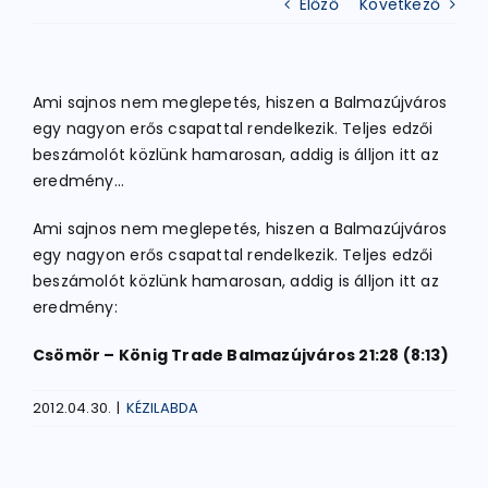
Előző
Következő
ATLÉTIKA
Ami sajnos nem meglepetés, hiszen a Balmazújváros
egy nagyon erős csapattal rendelkezik. Teljes edzői
KERÉKPÁR
beszámolót közlünk hamarosan, addig is álljon itt az
eredmény…
EGYÉB SPORTÁGAK
Ami sajnos nem meglepetés, hiszen a Balmazújváros
egy nagyon erős csapattal rendelkezik. Teljes edzői
beszámolót közlünk hamarosan, addig is álljon itt az
PÁLYÁK
eredmény:
Csömör – König Trade Balmazújváros 21:28 (8:13)
ELÉRHETŐSÉGEK
2012.04.30.
|
KÉZILABDA
TAGDÍJ BEFIZETÉS