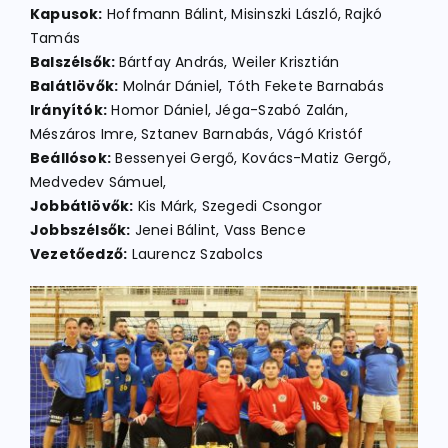
Kapusok:
Hoffmann Bálint, Misinszki László, Rajkó
Tamás
Balszélsők:
Bártfay András, Weiler Krisztián
ATLÉTIKA
Balátlövők:
Molnár Dániel, Tóth Fekete Barnabás
Irányítók:
Homor Dániel, Jéga-Szabó Zalán,
KERÉKPÁR
Mészáros Imre, Sztanev Barnabás, Vágó Kristóf
Beállósok:
Bessenyei Gergő, Kovács-Matiz Gergő,
Medvedev Sámuel,
EGYÉB SPORTÁGAK
Jobbátlövők:
Kis Márk, Szegedi Csongor
Jobbszélsők:
Jenei Bálint, Vass Bence
Vezetőedző:
Laurencz Szabolcs
PÁLYÁK
ELÉRHETŐSÉGEK
TAGDÍJ BEFIZETÉS