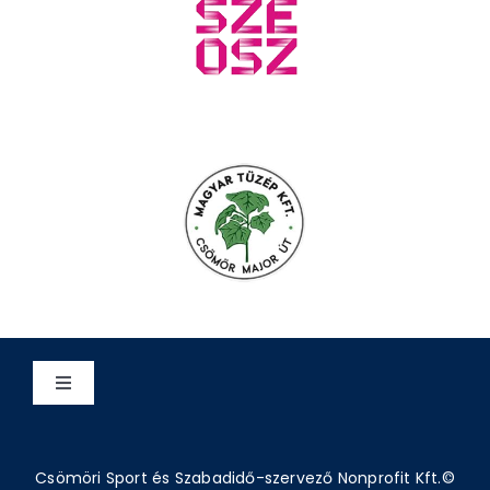
Toggle
Navigation
Adatvédelem
Csömöri Sport és Szabadidő-szervező Nonprofit Kft.©