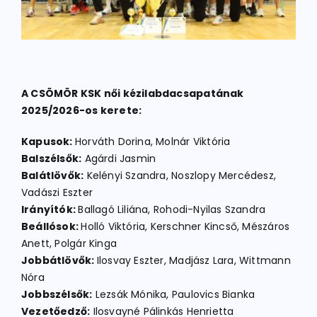
A CSÖMÖR KSK női kézilabdacsapatának
2025/2026-os kerete:
Kapusok:
Horváth Dorina, Molnár Viktória
Balszélsők:
Agárdi Jasmin
Balátlövők:
Kelényi Szandra, Noszlopy Mercédesz,
Vadászi Eszter
Irányítók:
Ballagó Liliána, Rohodi-Nyilas Szandra
Beállósok:
Holló Viktória, Kerschner Kincső, Mészáros
Anett, Polgár Kinga
Jobbátlövők:
Ilosvay Eszter, Madjász Lara, Wittmann
Nóra
Jobbszélsők:
Lezsák Mónika, Paulovics Bianka
Vezetőedző:
Ilosvayné Pálinkás Henrietta