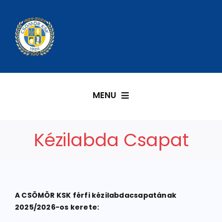
Kihagyás
MENU
KEZDŐLAP
Kézilabda Csapat
SPORT KFT.
KÉZILABDA
A CSÖMÖR KSK férfi kézilabdacsapatának
2025/2026-os kerete:
LABDARÚGÁS