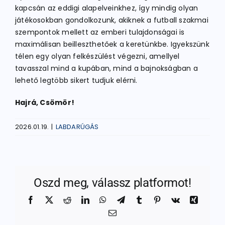
kapcsán az eddigi alapelveinkhez, így mindig olyan
játékosokban gondolkozunk, akiknek a futball szakmai
szempontok mellett az emberi tulajdonságai is
maximálisan beilleszthetőek a keretünkbe. Igyekszünk
télen egy olyan felkészülést végezni, amellyel
tavasszal mind a kupában, mind a bajnokságban a
lehető legtöbb sikert tudjuk elérni.
Hajrá, Csömör!
2026.01.19.
|
LABDARÚGÁS
Oszd meg, válassz platformot!
Facebook
X
Reddit
LinkedIn
WhatsApp
Telegram
Tumblr
Pinterest
Vk
Xing
Email: