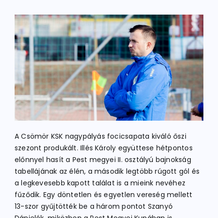
ATLÉTIKA
KERÉKPÁR
EGYÉB SPORTÁGAK
PÁLYÁK
A Csömör KSK nagypályás focicsapata kiváló őszi
szezont produkált. Illés Károly együttese hétpontos
ELÉRHETŐSÉGEK
előnnyel hasít a Pest megyei II. osztályú bajnokság
tabellájának az élén, a második legtöbb rúgott gól és
a legkevesebb kapott találat is a mieink nevéhez
TAGDÍJ BEFIZETÉS
fűződik. Egy döntetlen és egyetlen vereség mellett
13-szor gyűjtötték be a három pontot Szanyó