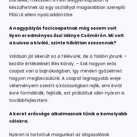
Dánielék, miközben a Pest Megyei Kupában is
készülhetnek az egy osztállyal magasabban szereplő
Pilisi LK elleni nyolcaddöntőre.
A nagypályás focicsapatnak még sosem volt
ilyen eredményes őszi idénye Csömörön. Mi volt
a kulcsa a kiváló, szinte hibátlan szezonnak?
Valóban jól sikerült ez a félévünk, de a földön járunk –
kezdte értékelését Illés Károly. – Sok nagyon erős
csapat van a bajnokságban, így minden győzelmet
nagyon megbecsülünk. A csapat legnagyobb ereje
véleményem szerint a közösségben rejlik, ami évről
évre formálódik, fejlődik, ezt próbáltuk idén nyáron is
továbbfejleszteni.
A keret erőssége alkalmasnak tűnik a komolyabb
célokra.
Nyáron is tartottuk magunkat az átigazolások