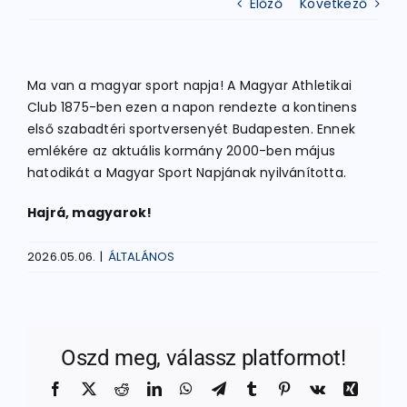
Előző
Következő
ATLÉTIKA
Ma van a magyar sport napja! A Magyar Athletikai
Club 1875-ben ezen a napon rendezte a kontinens
KERÉKPÁR
első szabadtéri sportversenyét Budapesten. Ennek
emlékére az aktuális kormány 2000-ben május
hatodikát a Magyar Sport Napjának nyilvánította.
EGYÉB SPORTÁGAK
Hajrá, magyarok!
PÁLYÁK
2026.05.06.
|
ÁLTALÁNOS
ELÉRHETŐSÉGEK
Oszd meg, válassz platformot!
TAGDÍJ BEFIZETÉS
Facebook
X
Reddit
LinkedIn
WhatsApp
Telegram
Tumblr
Pinterest
Vk
Xing