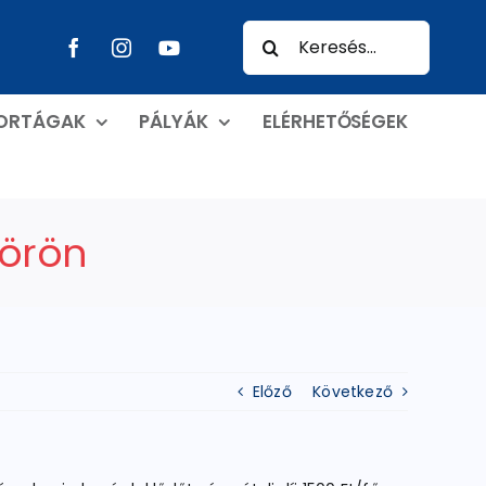
Keresés...
PORTÁGAK
PÁLYÁK
ELÉRHETŐSÉGEK
mörön
Előző
Következő