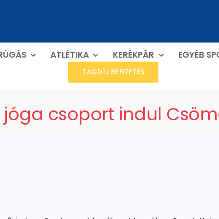
RÚGÁS
ATLÉTIKA
KERÉKPÁR
EGYÉB S
TAGDÍJ BEFIZETÉS
 jóga csoport indul Csö