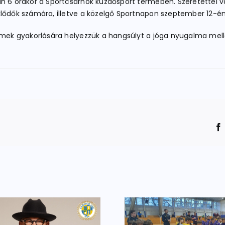
n 6 órakor a Sportcsarnok küzdősport termében. Szeretettel vár
lődők számára, illetve a közelgő Sportnapon szeptember 12-én
lemek gyakorlására helyezzük a hangsúlyt a jóga nyugalma mell