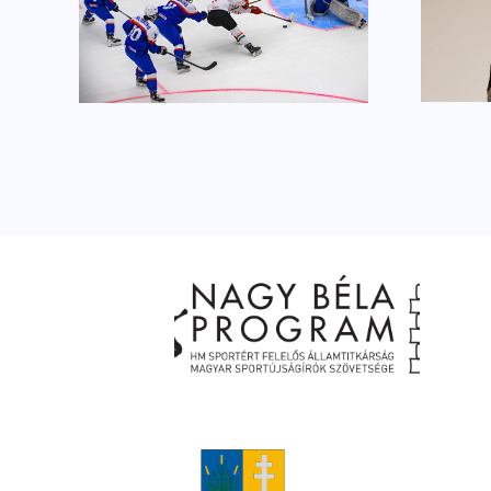
Igazi legenda a
rtunk
Sportbál színpadán