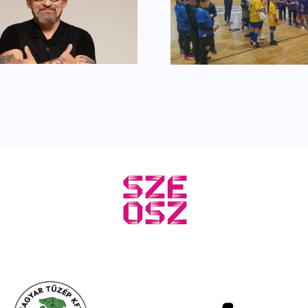
Utánpótlás
Ferrero R
focitornával nyitjuk
szelet egé
az évet
csavar