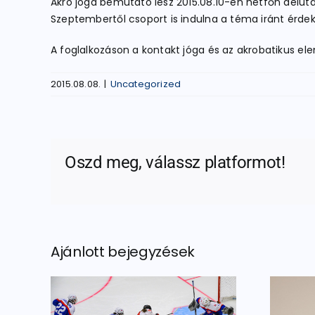
Akro jóga bemutató lesz 2015.08.10-én hétfőn délutá
Szeptembertől csoport is indulna a téma iránt érdek
A foglalkozáson a kontakt jóga és az akrobatikus e
2015.08.08.
|
Uncategorized
Oszd meg, válassz platformot!
Ajánlott bejegyzések