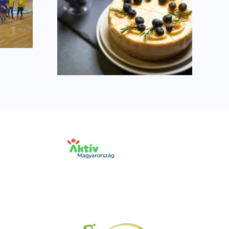
ocher-
Másodikként zártunk
szséges
ral