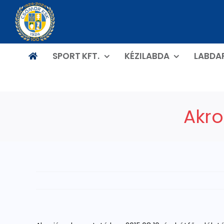
Kihagyás
SPORT KFT.
KÉZILABDA
LABDA
Akro