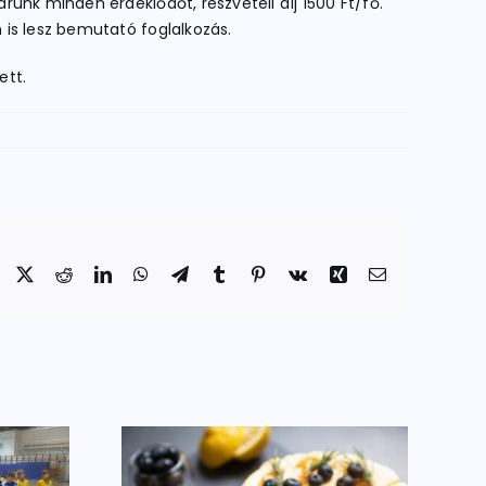
unk minden érdeklődőt, részvételi díj 1500 Ft/fő.
 is lesz bemutató foglalkozás.
ett.
Facebook
X
Reddit
LinkedIn
WhatsApp
Telegram
Tumblr
Pinterest
Vk
Xing
Email: