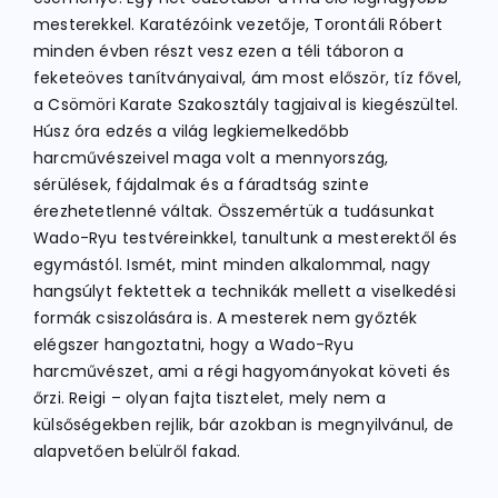
mesterekkel. Karatézóink vezetője, Torontáli Róbert
minden évben részt vesz ezen a téli táboron a
feketeöves tanítványaival, ám most először, tíz fővel,
a Csömöri Karate Szakosztály tagjaival is kiegészültel.
Húsz óra edzés a világ legkiemelkedőbb
harcművészeivel maga volt a mennyország,
sérülések, fájdalmak és a fáradtság szinte
érezhetetlenné váltak. Összemértük a tudásunkat
Wado-Ryu testvéreinkkel, tanultunk a mesterektől és
egymástól. Ismét, mint minden alkalommal, nagy
hangsúlyt fektettek a technikák mellett a viselkedési
formák csiszolására is. A mesterek nem győzték
elégszer hangoztatni, hogy a Wado-Ryu
harcművészet, ami a régi hagyományokat követi és
őrzi. Reigi – olyan fajta tisztelet, mely nem a
külsőségekben rejlik, bár azokban is megnyilvánul, de
alapvetően belülről fakad.