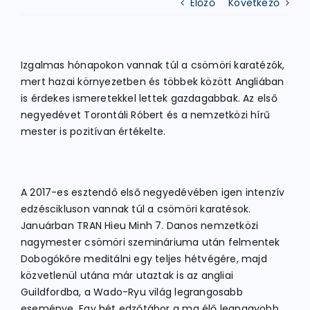
Előző
Következő
ATLÉTIKA
Izgalmas hónapokon vannak túl a csömöri karatézók,
mert hazai környezetben és többek között Angliában
KERÉKPÁR
is érdekes ismeretekkel lettek gazdagabbak. Az első
negyedévet Torontáli Róbert és a nemzetközi hírű
mester is pozitívan értékelte.
EGYÉB SPORTÁGAK
PÁLYÁK
A 2017-es esztendő első negyedévében igen intenzív
edzéscikluson vannak túl a csömöri karatésok.
Januárban TRAN Hieu Minh 7. Danos nemzetközi
ELÉRHETŐSÉGEK
nagymester csömöri szemináriuma után felmentek
Dobogókőre meditálni egy teljes hétvégére, majd
TAGDÍJ BEFIZETÉS
közvetlenül utána már utaztak is az angliai
Guildfordba, a Wado-Ryu világ legrangosabb
eseménye. Egy hét edzőtábor a ma élő legnagyobb