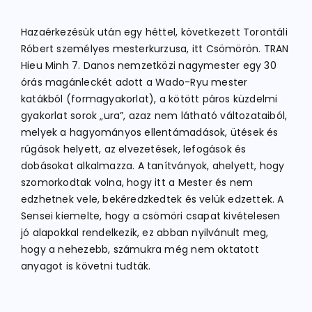
Hazaérkezésük után egy héttel, következett Torontáli
Róbert személyes mesterkurzusa, itt Csömörön. TRAN
Hieu Minh 7. Danos nemzetközi nagymester egy 30
órás magánleckét adott a Wado-Ryu mester
katákból (formagyakorlat), a kötött páros küzdelmi
gyakorlat sorok „ura”, azaz nem látható változataiból,
melyek a hagyományos ellentámadások, ütések és
rúgások helyett, az elvezetések, lefogások és
dobásokat alkalmazza. A tanítványok, ahelyett, hogy
szomorkodtak volna, hogy itt a Mester és nem
edzhetnek vele, bekéredzkedtek és velük edzettek. A
Sensei kiemelte, hogy a csömöri csapat kivételesen
jó alapokkal rendelkezik, ez abban nyilvánult meg,
hogy a nehezebb, számukra még nem oktatott
anyagot is követni tudták.