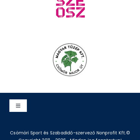
Toggle
Navigation
Adatvédelem
Csömöri Sport és Szabadidő-szervező Nonprofit Kft.©