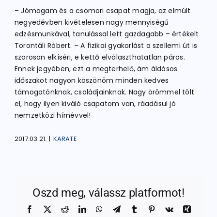
– Jómagam és a csömöri csapat magja, az elmúlt
negyedévben kivételesen nagy mennyiségű
edzésmunkával, tanulással lett gazdagabb – értékelt
Torontáli Róbert. – A fizikai gyakorlást a szellemi út is
szorosan elkíséri, e kettő elválaszthatatlan páros.
Ennek jegyében, ezt a megterhelő, ám áldásos
időszakot nagyon köszönöm minden kedves
támogatónknak, családjainknak. Nagy örömmel tölt
el, hogy ilyen kiváló csapatom van, ráadásul jó
nemzetközi hírnévvel!
2017.03.21.
|
KARATE
Oszd meg, válassz platformot!
Facebook
X
Reddit
LinkedIn
WhatsApp
Telegram
Tumblr
Pinterest
Vk
Xing