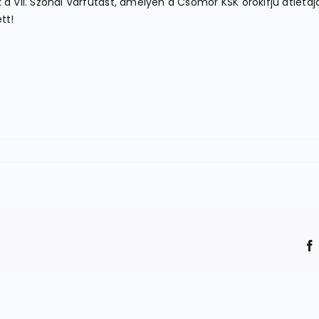
a VII. Szondi Várfutást, amelyen a Csömör KSK örökifjú atlétája
tt!