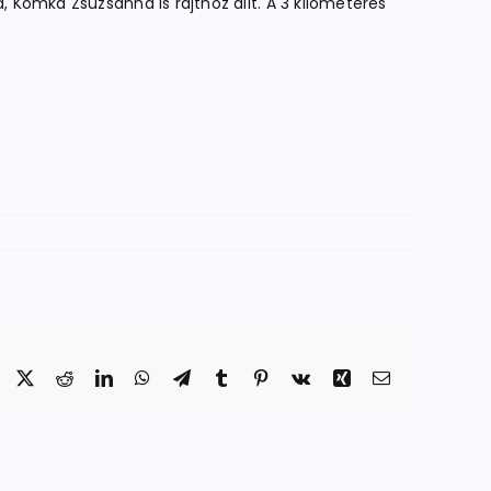
, Komka Zsuzsanna is rajthoz állt. A 3 kilométeres
Facebook
X
Reddit
LinkedIn
WhatsApp
Telegram
Tumblr
Pinterest
Vk
Xing
Email: