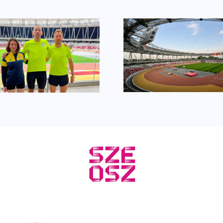
Egyéni cs
Három csömöri az
főváro
ob-n