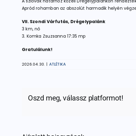
A szlovák határhoz közeli Drégelypalánkon rendezték 
Apród rohamban az abszolút harmadik helyén végze
VII. Szondi Várfutás, Drégelypalánk
3 km, nő
3. Komka Zsuzsanna 17:35 mp
Gratulálunk!
2026.04.30.
|
ATLÉTIKA
Oszd meg, válassz platformot!