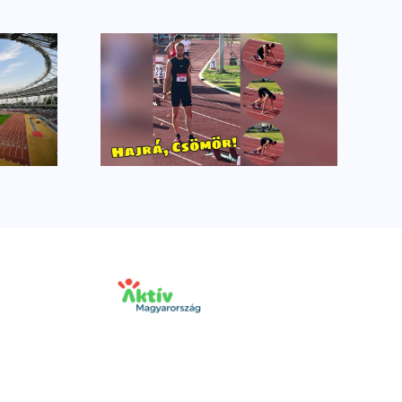
úcsok a
Vezetőedzőnk a
sból
rádióstúdióban