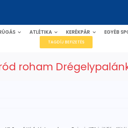
RÚGÁS
ATLÉTIKA
KERÉKPÁR
EGYÉB S
TAGDÍJ BEFIZETÉS
ród roham Drégelypalán