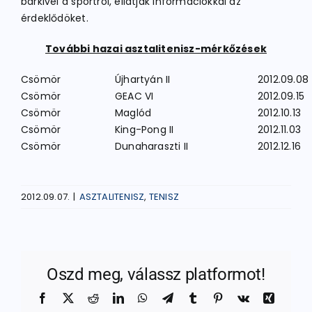
bárkivel a sportról, ellátják információkkal az
érdeklődöket.
További hazai asztalitenisz-mérkőzések
Csömör
Újhartyán II
2012.09.08
Csömör
GEAC VI
2012.09.15
Csömör
Maglód
2012.10.13
Csömör
King-Pong II
2012.11.03
Csömör
Dunaharaszti II
2012.12.16
2012.09.07.
|
ASZTALITENISZ
,
TENISZ
Oszd meg, válassz platformot!
Facebook
X
Reddit
LinkedIn
WhatsApp
Telegram
Tumblr
Pinterest
Vk
Xing