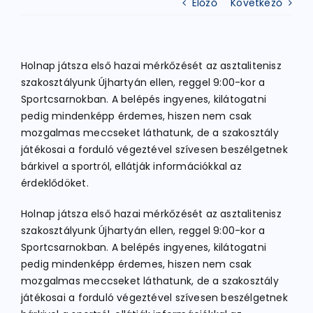
Előző
Következő
ATLÉTIKA
Holnap játsza első hazai mérkőzését az asztalitenisz
szakosztályunk Újhartyán ellen, reggel 9:00-kor a
KERÉKPÁR
Sportcsarnokban. A belépés ingyenes, kilátogatni
pedig mindenképp érdemes, hiszen nem csak
mozgalmas meccseket láthatunk, de a szakosztály
EGYÉB SPORTÁGAK
játékosai a forduló végeztével szívesen beszélgetnek
bárkivel a sportról, ellátják információkkal az
PÁLYÁK
érdeklődöket.
Holnap játsza első hazai mérkőzését az asztalitenisz
ELÉRHETŐSÉGEK
szakosztályunk Újhartyán ellen, reggel 9:00-kor a
Sportcsarnokban. A belépés ingyenes, kilátogatni
pedig mindenképp érdemes, hiszen nem csak
TAGDÍJ BEFIZETÉS
mozgalmas meccseket láthatunk, de a szakosztály
játékosai a forduló végeztével szívesen beszélgetnek