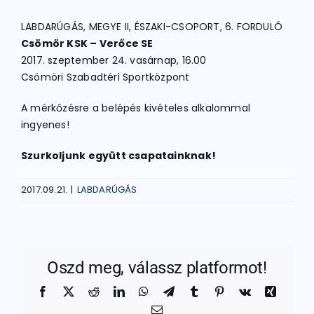
LABDARÚGÁS, MEGYE II, ÉSZAKI-CSOPORT, 6. FORDULÓ
Csömör KSK – Verőce SE
2017. szeptember 24. vasárnap, 16.00
Csömöri Szabadtéri Sportközpont
A mérkőzésre a belépés kivételes alkalommal
ingyenes!
Szurkoljunk együtt csapatainknak!
2017.09.21.
|
LABDARÚGÁS
Oszd meg, válassz platformot!
Facebook
X
Reddit
LinkedIn
WhatsApp
Telegram
Tumblr
Pinterest
Vk
Xing
Email: