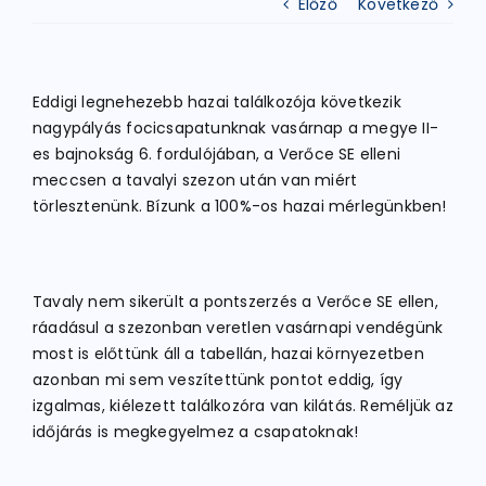
Előző
Következő
ATLÉTIKA
Eddigi legnehezebb hazai találkozója következik
nagypályás focicsapatunknak vasárnap a megye II-
KERÉKPÁR
es bajnokság 6. fordulójában, a Verőce SE elleni
meccsen a tavalyi szezon után van miért
törlesztenünk. Bízunk a 100%-os hazai mérlegünkben!
EGYÉB SPORTÁGAK
PÁLYÁK
Tavaly nem sikerült a pontszerzés a Verőce SE ellen,
ráadásul a szezonban veretlen vasárnapi vendégünk
most is előttünk áll a tabellán, hazai környezetben
ELÉRHETŐSÉGEK
azonban mi sem veszítettünk pontot eddig, így
izgalmas, kiélezett találkozóra van kilátás. Reméljük az
TAGDÍJ BEFIZETÉS
időjárás is megkegyelmez a csapatoknak!