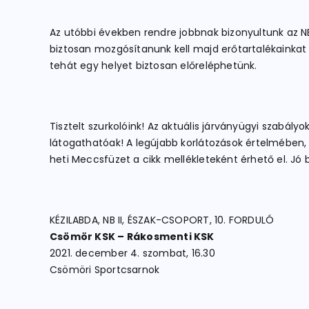
Az utóbbi években rendre jobbnak bizonyultunk az NB
biztosan mozgósítanunk kell majd erőtartalékainkat
tehát egy helyet biztosan előreléphetünk.
Tisztelt szurkolóink! Az aktuális járványügyi szabá
látogathatóak! A legújabb korlátozások értelmében,
heti Meccsfüzet a cikk mellékleteként érhető el. Jó
KÉZILABDA, NB II, ÉSZAK-CSOPORT, 10. FORDULÓ
Csömör KSK – Rákosmenti KSK
2021. december 4. szombat, 16.30
Csömöri Sportcsarnok