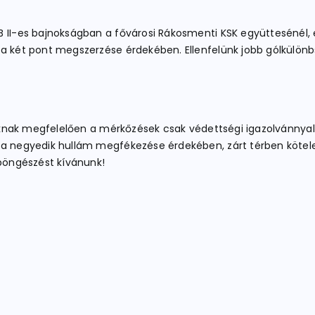
 II-es bajnokságban a fővárosi Rákosmenti KSK együttesénél, e
 a két pont megszerzése érdekében. Ellenfelünk jobb gólkülön
lyoknak megfelelően a mérkőzések csak védettségi igazolvánnyal
 a negyedik hullám megfékezése érdekében, zárt térben kötelez
 böngészést kívánunk!