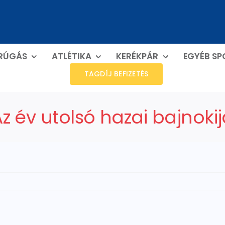
RÚGÁS
ATLÉTIKA
KERÉKPÁR
EGYÉB S
TAGDÍJ BEFIZETÉS
z év utolsó hazai bajnoki