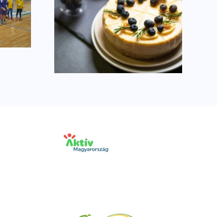
ocher-
Másodikként zártunk
szséges
ral