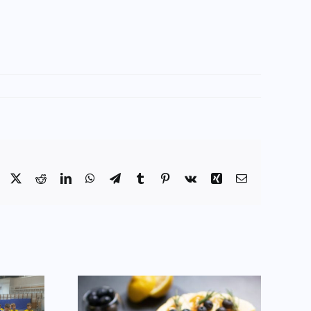
Facebook
X
Reddit
LinkedIn
WhatsApp
Telegram
Tumblr
Pinterest
Vk
Xing
Email: