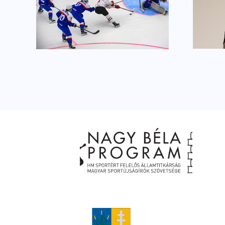
Igazi legenda a
rtunk
Sportbál színpadán