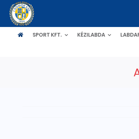
Kihagyás
SPORT KFT.
KÉZILABDA
LABDA
A