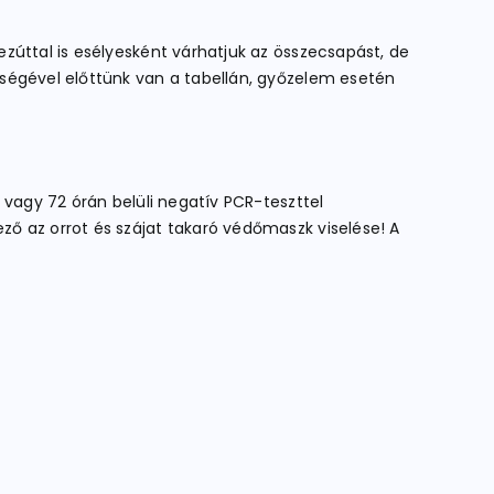
zúttal is esélyesként várhatjuk az összecsapást, de
bségével előttünk van a tabellán, győzelem esetén
 vagy 72 órán belüli negatív PCR-teszttel
ő az orrot és szájat takaró védőmaszk viselése! A