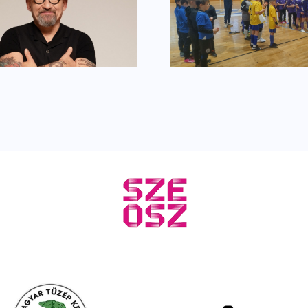
Utánpótlás
Ferrero R
focitornával nyitjuk
szelet egé
az évet
csavar