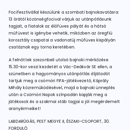
Focifesztivállal készülünk a szombati bajnokavatásra:
ATLÉTIKA
13 órától közönségfocival várjuk az utánpótlásunk
tagjait, a fiatalok az élőfüves pályát és a hátsó
műfüvest is igénybe vehetik, miközben az öregfiú
KERÉKPÁR
korosztály csapatai a vadonatúj műfüves kispályán
csatáznak egy torna keretében.
EGYÉB SPORTÁGAK
A felnőttek szezonbeli utolsó bajnoki mérkőzése
15.30-kor veszi kezdetét a Vác-Deákvár SE ellen, a
szünetben a hagyományos utánpótlás díjátadót
PÁLYÁK
tartjuk meg a csömöri FIFA-játékvezető, Káprály
Mihály közreműködésével, majd a bajnoki ünneplés
után a Csömöri Napok színpadán kapják meg a
ELÉRHETŐSÉGEK
játékosok és a szakmai stáb tagjai a jól megérdemelt
aranyérmeiket!
TAGDÍJ BEFIZETÉS
LABDARÚGÁS, PEST MEGYE II, ÉSZAKI-CSOPORT, 30.
FORDULÓ