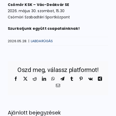
Csömör KSK – Vác-Deákvár SE
2026. május 30. szombat, 15.30
Csömöri Szabadtéri Sportközpont
Szurkoljunk együtt csapatainknak!
2026.05.28.
|
LABDARÚGÁS
Oszd meg, válassz platformot!
Facebook
X
Reddit
LinkedIn
WhatsApp
Telegram
Tumblr
Pinterest
Vk
Xing
Email:
Ajánlott bejegyzések