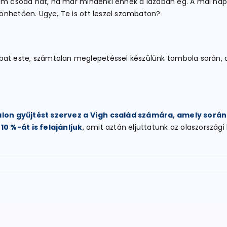
nem csoda hát, ha már mindenki ennek a lázában ég. A mai na
önhetően. Ugye, Te is ott leszel szombaton?
t este, számtalan meglepetéssel készülünk tombola során, 
on gyűjtést szervez a Vígh család számára, amely során
0 %-át is felajánljuk
, amit aztán eljuttatunk az olaszorszá