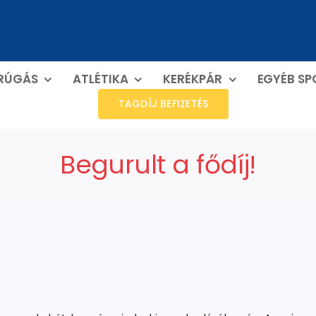
RÚGÁS
ATLÉTIKA
KERÉKPÁR
EGYÉB S
TAGDÍJ BEFIZETÉS
Begurult a fődíj!