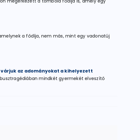
pon megérkezett a tombola fődíja is, amely egy
amelynek a fődíja, nem más, mint egy vadonatúj
 várjuk az adományokat a kihelyezett
gi busztragédiában mindkét gyermekét elveszítő