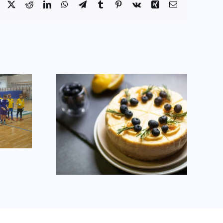
Facebook
X
Reddit
LinkedIn
WhatsApp
Telegram
Tumblr
Pinterest
Vk
Xing
Email:
ocher-
Másodikként zártunk
szséges
ral