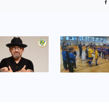
Utánpótlás
Ferrero R
focitornával nyitjuk
szelet egé
az évet
csavar