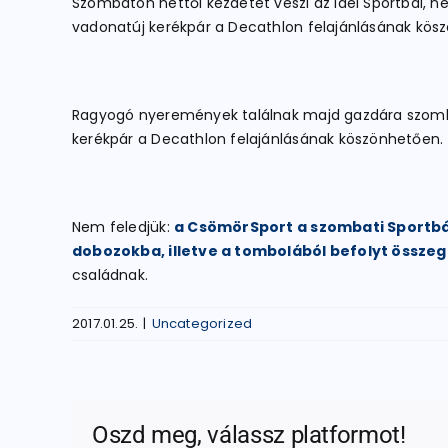
Szombaton héttől kezdetét veszi az idei Sportbál, 
vadonatúj kerékpár a Decathlon felajánlásának kösz
Ragyogó nyeremények találnak majd gazdára szomba
kerékpár a Decathlon felajánlásának köszönhetően.
Nem feledjük:
a CsömörSport a szombati Sportbál
dobozokba, illetve a tombolából befolyt összeg 1
családnak.
2017.01.25.
|
Uncategorized
Oszd meg, válassz platformot!