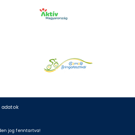
 adatok
den jog fenntartva!