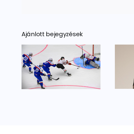
Ajánlott bejegyzések
Igazi legenda a
rtunk
Sportbál színpadán