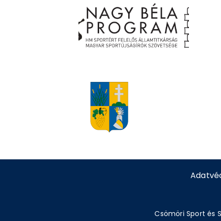
Adatvé
Csömöri Sport és S