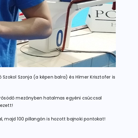
zokol Szonja (a képen balra) és Hímer Krisztofer is
 erősödő mezőnyben hatalmas egyéni csúccsal
yezett!
, majd 100 pillangón is hozott bajnoki pontokat!