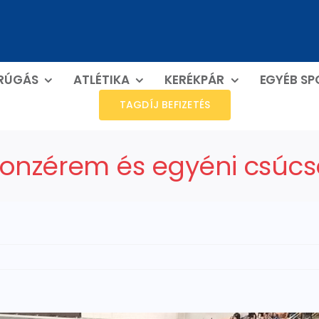
RÚGÁS
ATLÉTIKA
KERÉKPÁR
EGYÉB S
TAGDÍJ BEFIZETÉS
ronzérem és egyéni csúcs