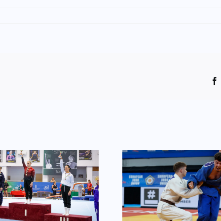
Ötödik hely az
Először les
ifjúsági Európa-
lovas az
bajnokságon!