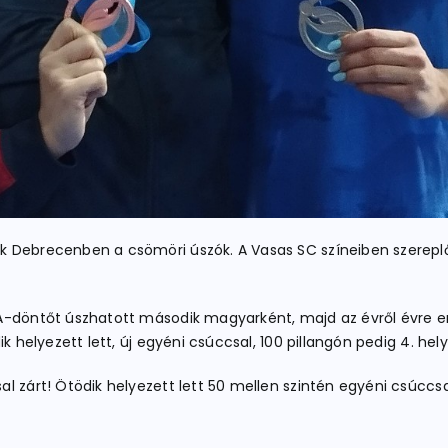
 Debrecenben a csömöri úszók. A Vasas SC színeiben szereplő S
, A-döntőt úszhatott második magyarként, majd az évről évre
k helyezett lett, új egyéni csúccsal, 100 pillangón pedig 4. hel
 zárt! Ötödik helyezett lett 50 mellen szintén egyéni csúccsal