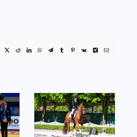
Facebook
X
Reddit
LinkedIn
WhatsApp
Telegram
Tumblr
Pinterest
Vk
Xing
Email:
z csömöri
 Eb-n
Utazhat az Eb-re