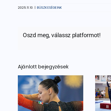
2025.11.10.
|
BÜSZKESÉGEINK
Oszd meg, válassz platformot!
Ajánlott bejegyzések
Egyéni bronzérem
zöld-fehérben
-re