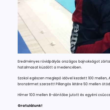
Eredményes rövidpályás országos bajnokságot zártak
hatalmasat küzdött a medencében.
Szokol egészen meglepő idővel kezdett 100 mellen
bronzérmet szerzett! Pillangós létére 50 mellen ötödi
Hímer 100 mellen B-döntőbe jutott és egyéni csúccsal
Gratulálunk!