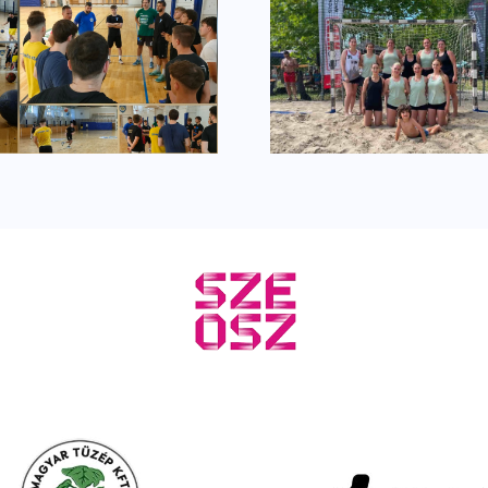
A legjobbjukat
Tornagyőz
nyújtották
homo