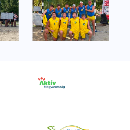
elem a
Egyéni elismerések
kon