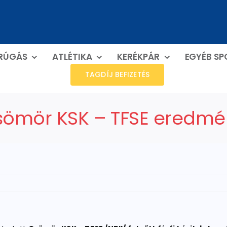
RÚGÁS
ATLÉTIKA
KERÉKPÁR
EGYÉB S
TAGDÍJ BEFIZETÉS
sömör KSK – TFSE eredmé