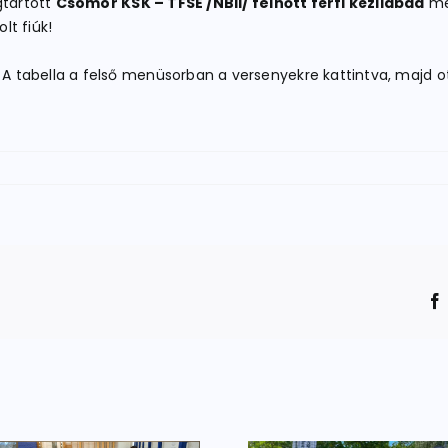
gtartott
Csömör KSK – TFSE /NBII/ felnőtt férfi kézilabda
mér
lt fiúk!
 A tabella a felső menüsorban a versenyekre kattintva, majd ot