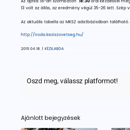
Az április 18-án szombaton
18:30
órai kezdéssel me
13 volt az állás, az eredmény végül 35-26 lett. Szép vo
Az aktuális tabella az MKSZ adatbázisában található.
http://iroda.keziszovetseg.hu/
2015.04.18.
|
KÉZILABDA
Oszd meg, válassz platformot!
Ajánlott bejegyzések