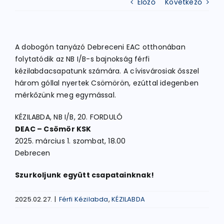
Előző
Következő
ATLÉTIKA
A dobogón tanyázó Debreceni EAC otthonában
folytatódik az NB I/B-s bajnokság férfi
KERÉKPÁR
kézilabdacsapatunk számára. A cívisvárosiak ősszel
három góllal nyertek Csömörön, ezúttal idegenben
mérkőzünk meg egymással.
EGYÉB SPORTÁGAK
KÉZILABDA, NB I/B, 20. FORDULÓ
DEAC – Csömör KSK
PÁLYÁK
2025. március 1. szombat, 18.00
Debrecen
ELÉRHETŐSÉGEK
Szurkoljunk együtt csapatainknak!
TAGDÍJ BEFIZETÉS
2025.02.27.
|
Férfi Kézilabda
,
KÉZILABDA