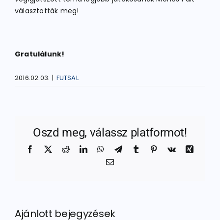
választották meg!
Gratulálunk!
2016.02.03.
|
FUTSAL
Oszd meg, válassz platformot!
Facebook
X
Reddit
LinkedIn
WhatsApp
Telegram
Tumblr
Pinterest
Vk
Xing
Email:
Ajánlott bejegyzések