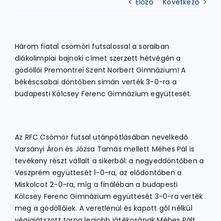
Előző
Következő
ATLÉTIKA
Három fiatal csömöri futsalossal a soraiban
diákolimpiai bajnoki címet szerzett hétvégén a
KERÉKPÁR
gödöllői Premontrei Szent Norbert Gimnázium! A
békéscsabai döntőben simán verték 3-0-ra a
budapesti Kölcsey Ferenc Gimnázium együttesét.
EGYÉB SPORTÁGAK
PÁLYÁK
Az RFC Csömör futsal utánpótlásában nevelkedő
Varsányi Áron és Józsa Tamás mellett Méhes Pál is
tevékeny részt vállalt a sikerből: a negyeddöntőben a
ELÉRHETŐSÉGEK
Veszprém együttesét 1-0-ra, az elődöntőben a
Miskolcot 2-0-ra, míg a fináléban a budapesti
TAGDÍJ BEFIZETÉS
Kölcsey Ferenc Gimnázium együttesét 3-0-ra verték
meg a gödöllőiek. A veretlenül és kapott gól nélkül
végigjátszott torna legjobb játékosának Méhes Pált