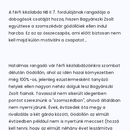
A férfi kézilabda NB II 7. fordulójának rangadója a
ATLÉTIKA
dobogósok csatáját hozza, hiszen Bagyánszki Zsolt
együttese a szomszédvár gödöllőiek ellen indul
harcba. Ez az az összecsapás, ami előtt biztosan nem
KERÉKPÁR
kell majd külön motiválni a csapatot…
EGYÉB SPORTÁGAK
Hatalmas rangadó vár férfi kézilabdázóinkra szombat
délután Gödöllőn, ahol az idén hazai környezetben
PÁLYÁK
még 100%-os, jelenleg ezüstérmesként tanyázó
helyiek ellen nagyon nehéz dolguk lesz Bagyánszki
Zsolt fiainak. Tavasszal nem sikerült idegenben
ELÉRHETŐSÉGEK
pontot szereznünk a "szomszédban", ahová általában
nem nyerni járunk. Évek, évtizedek óta megy a
TAGDÍJ BEFIZETÉS
rivalizálás a két gárda között, Gödöllőn az elmúlt
évtizedben például nem is nyertünk meccset (hozzá
kell tenni, hogy az elmúlt néhány évet leszámítva