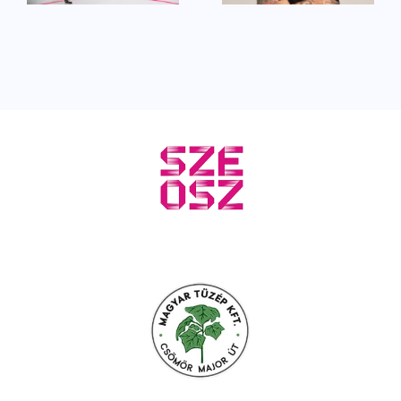
színpadán
évet