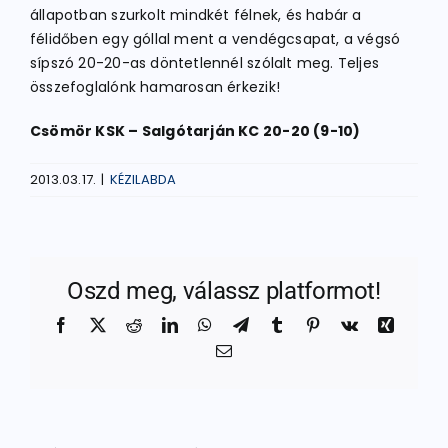
állapotban szurkolt mindkét félnek, és habár a
félidőben egy góllal ment a vendégcsapat, a végsó
sípszó 20-20-as döntetlennél szólalt meg. Teljes
összefoglalónk hamarosan érkezik!
Csömör KSK – Salgótarján KC 20-20 (9-10)
2013.03.17.
|
KÉZILABDA
Oszd meg, válassz platformot!
Facebook
X
Reddit
LinkedIn
WhatsApp
Telegram
Tumblr
Pinterest
Vk
Xing
Email: