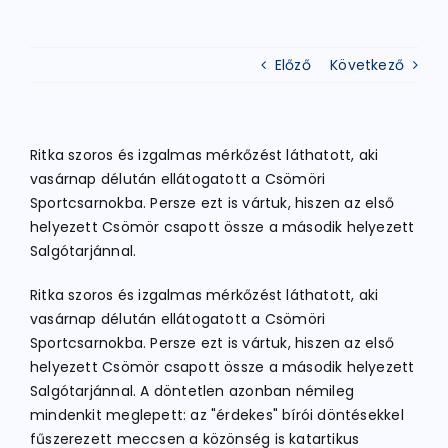
ATLÉTIKA
Előző
Következő
KERÉKPÁR
Ritka szoros és izgalmas mérkőzést láthatott, aki
vasárnap délután ellátogatott a Csömöri
EGYÉB SPORTÁGAK
Sportcsarnokba. Persze ezt is vártuk, hiszen az első
helyezett Csömör csapott össze a második helyezett
Salgótarjánnal.
PÁLYÁK
Ritka szoros és izgalmas mérkőzést láthatott, aki
vasárnap délután ellátogatott a Csömöri
ELÉRHETŐSÉGEK
Sportcsarnokba. Persze ezt is vártuk, hiszen az első
helyezett Csömör csapott össze a második helyezett
Salgótarjánnal. A döntetlen azonban némileg
TAGDÍJ BEFIZETÉS
mindenkit meglepett: az "érdekes" bírói döntésekkel
fűszerezett meccsen a közönség is katartikus