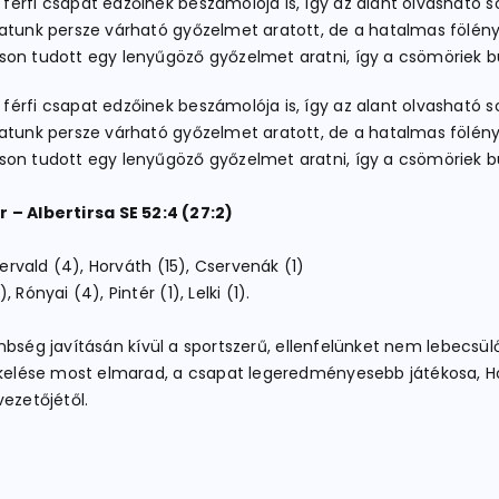
férfi csapat edzőinek beszámolója is, így az alant olvasható 
patunk persze várható győzelmet aratott, de a hatalmas fölény
áson tudott egy lenyűgöző győzelmet aratni, így a csömöriek 
férfi csapat edzőinek beszámolója is, így az alant olvasható 
patunk persze várható győzelmet aratott, de a hatalmas fölény
áson tudott egy lenyűgöző győzelmet aratni, így a csömöriek 
– Albertirsa SE 52:4 (27:2)
Mervald (4), Horváth (15), Cservenák (1)
ónyai (4), Pintér (1), Lelki (1).
ülönbség javításán kívül a sportszerű, ellenfelünket nem lebecsü
tékelése most elmarad, a csapat legeredményesebb játékosa, 
ezetőjétől.