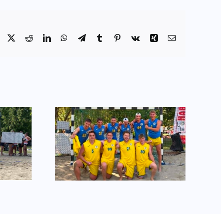
Facebook
X
Reddit
LinkedIn
WhatsApp
Telegram
Tumblr
Pinterest
Vk
Xing
Email:
elem a
Egyéni elismerések
kon