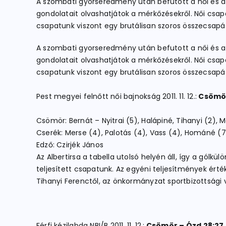
A szombati gyorseredmény után befutott a női és a 
gondolatait olvashatjátok a mérkőzésekről. Női csa
csapatunk viszont egy brutálisan szoros összecsap
A szombati gyorseredmény után befutott a női és a 
gondolatait olvashatjátok a mérkőzésekről. Női csa
csapatunk viszont egy brutálisan szoros összecsap
Pest megyei felnőtt női bajnokság 2011. 11. 12.:
Csömör 
Csömör: Bernát – Nyitrai (5), Halápiné, Tihanyi (2), 
Cserék: Merse (4), Palotás (4), Vass (4), Hománé (7), R
Edző: Czirjék János
Az Albertirsa a tabella utolsó helyén áll, így a gólk
teljesített csapatunk. Az egyéni teljesítmények ér
Tihanyi Ferenctől, az önkormányzat sportbizottsági v
Férfi kézilabda NBI/B 2011. 11. 12.:
Csömör – Ózd 28:27