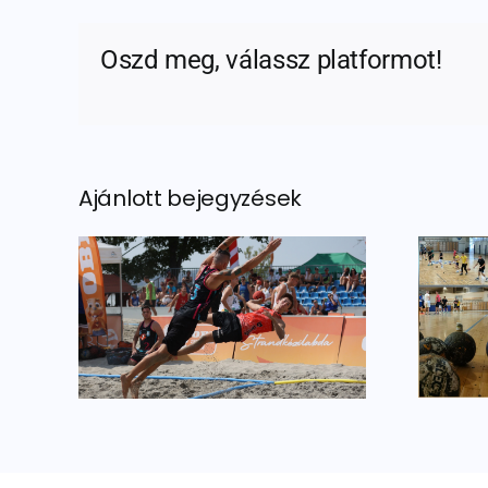
Oszd meg, válassz platformot!
Ajánlott bejegyzések
Kéziseink is
ések
belevágtak