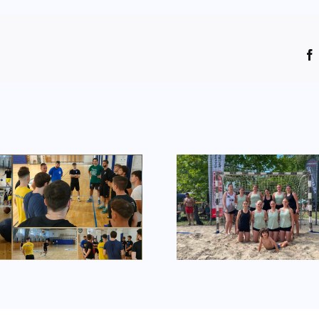
A legjobbjukat
Tornagyőz
nyújtották
homo