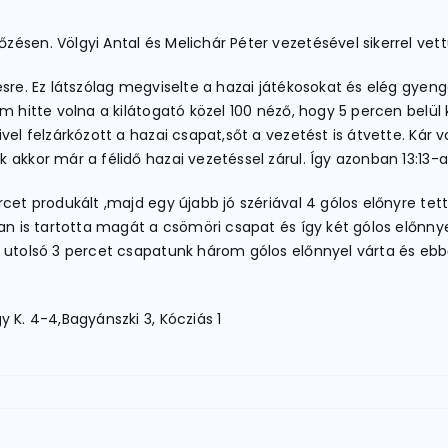
zésen. Völgyi Antal és Melichár Péter vezetésével sikerrel ve
ésre. Ez látszólag megviselte a hazai játékosokat és elég gyen
 hitte volna a kilátogató közel 100 néző, hogy 5 percen belül k
vel felzárkózott a hazai csapat,sőt a vezetést is átvette. Kár 
akkor már a félidő hazai vezetéssel zárul. Így azonban 13:13-a
et produkált ,majd egy újabb jó szériával 4 gólos előnyre tett 
an is tartotta magát a csömöri csapat és így két gólos előnnye
z utolsó 3 percet csapatunk három gólos előnnyel várta és ebb
 K. 4-4,Bagyánszki 3, Kócziás 1