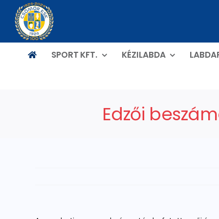
Kihagyás
SPORT KFT.
KÉZILABDA
LABDA
Edzői beszám