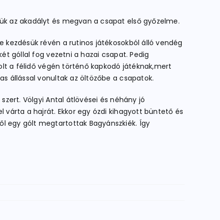
ttük az akadályt és megvan a csapat első győzelme.
ge kezdésük révén a rutinos játékosokból álló vendég
ét góllal fog vezetni a hazai csapat. Pedig
volt a félidő végén történő kapkodó játéknak,mert
as állással vonultak az öltözőbe a csapatok.
szert. Völgyi Antal átlövései és néhány jó
l várta a hajrát. Ekkor egy ózdi kihagyott büntető és
ől egy gólt megtartottak Bagyánszkiék. Így