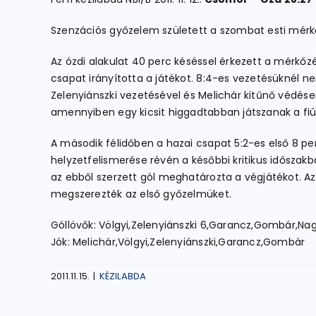
Szenzációs győzelem született a szombat esti mérkő
Az ózdi alakulat 40 perc késéssel érkezett a mérkőz
csapat irányította a játékot. 8:4-es vezetésüknél nem
Zelenyiánszki vezetésével és Melichár kitűnő védései
amennyiben egy kicsit higgadtabban játszanak a fiúk 
A második félidőben a hazai csapat 5:2-es első 8 perc
helyzetfelismerése révén a későbbi kritikus időszakb
az ebből szerzett gól meghatározta a végjátékot. A
megszerezték az első győzelmüket.
Góllövők: Völgyi,Zelenyiánszki 6,Garancz,Gombár,Nagy
Jók: Melichár,Völgyi,Zelenyiánszki,Garancz,Gombár
2011.11.15.
|
KÉZILABDA