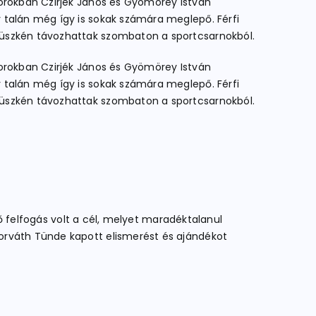
sorokban Czirjék János és Gyömörey István
 talán még így is sokak számára meglepő. Férfi
büszkén távozhattak szombaton a sportcsarnokból.
sorokban Czirjék János és Gyömörey István
 talán még így is sokak számára meglepő. Férfi
büszkén távozhattak szombaton a sportcsarnokból.
lő felfogás volt a cél, melyet maradéktalanul
Horváth Tünde kapott elismerést és ajándékot