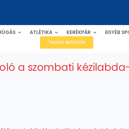
RÚGÁS
ATLÉTIKA
KERÉKPÁR
EGYÉB S
TAGDÍJ BEFIZETÉS
oló a szombati kézilabda