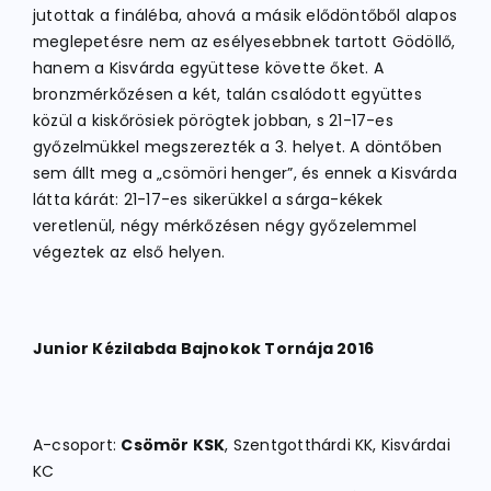
jutottak a fináléba, ahová a másik elődöntőből alapos
meglepetésre nem az esélyesebbnek tartott Gödöllő,
hanem a Kisvárda együttese követte őket. A
bronzmérkőzésen a két, talán csalódott együttes
közül a kiskőrösiek pörögtek jobban, s 21-17-es
győzelmükkel megszerezték a 3. helyet. A döntőben
sem állt meg a „csömöri henger”, és ennek a Kisvárda
látta kárát: 21-17-es sikerükkel a sárga-kékek
veretlenül, négy mérkőzésen négy győzelemmel
végeztek az első helyen.
Junior Kézilabda Bajnokok Tornája 2016
A-csoport:
Csömör KSK
, Szentgotthárdi KK, Kisvárdai
KC