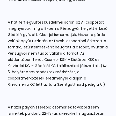
A hat férfiegyüttes küzdelmei során az A-csoportot
megnyertük, míg a B-ben a Pénzügyőr helyett érkező
Gödöllő győzött. Őket jól ismerhetjük, hiszen a gárda
velünk együtt szintén az Észak-csoportból érkezett a
tornára, ezüstérmesként beugrott a csapat, miután a
Pénzügyőr nem tudta vállalni a tornát. Az
elődöntőben tehát Csömör KSK – Kiskőrösi KSK és
Kisvárdai KC – Gödöllői KC találkozókat játszottak. (Az
5. helyért nem rendeztek mérkőzést, a
csoportmérkőzések eredményei alapján a
Rinyamenti KC lett az 5., a Szentgotthárd pedig a 6.)
A hazai pályán szereplő csömöriek továbbra sem
ismertek pardont: 22-13-as sikerükkel magabiztosan