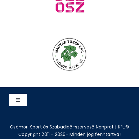
Toggle
Navigation
Adatvédelem
Csömöri Sport és Szabadidő-szervező Nonprofit Kft.©
Copyright 2011 - 2026- Minden jog fenntartva!
Impresszum