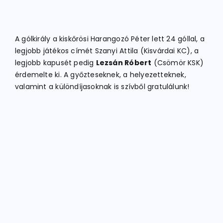
A gólkirály a kiskőrösi Harangozó Péter lett 24 góllal, a
legjobb játékos címét Szanyi Attila (Kisvárdai KC), a
legjobb kapusét pedig
Lezsán Róbert
(Csömör KSK)
érdemelte ki. A győzteseknek, a helyezetteknek,
valamint a különdíjasoknak is szívből gratulálunk!