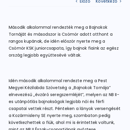
Előző
Következő
ATLÉTIKA
Második alkalommal rendezték meg a Bajnokok
Tornáját és másodszor is Csömör adott otthont a
KERÉKPÁR
rangos kupának, de idén először nyerte meg a
Csömör KSK juniorcsapata, így bajnok fiaink az egész
ország legjobb együttesévé váltak.
EGYÉB SPORTÁGAK
PÁLYÁK
Idén második alkalommal rendezte meg a Pest
Megyei Kézilabda Szövetség a „Bajnokok Tornája”
elnevezésű „évzáró seregszemléjét”, melyen az NB II-
ELÉRHETŐSÉGEK
es utánpótlás bajnokságok legjobb női és férfi
csapatai vettek részt. Pénteken a lányok versengését
TAGDÍJ BEFIZETÉS
a Kozármisleny SE nyerte meg, szombaton pedig
következhettek a fiúk, ahol mi is érintettek voltunk,
mint az NB II Észak-csoportjának győztese.