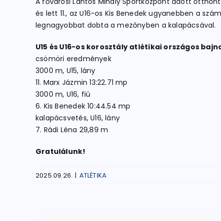
A fővárosi Lantos Mihály Sportközpont adott otthont
és lett 11., az U16-os Kis Benedek ugyanebben a szá
legnagyobbat dobta a mezőnyben a kalapácsával.
U15 és U16-os korosztály atlétikai országos baj
csömöri eredmények
3000 m, U15, lány
11. Marx Jázmin 13:22.71 mp
3000 m, U16, fiú
6. Kis Benedek 10:44.54 mp
kalapácsvetés, U16, lány
7. Rádi Léna 29,89 m
Gratulálunk!
2025.09.26.
|
ATLÉTIKA