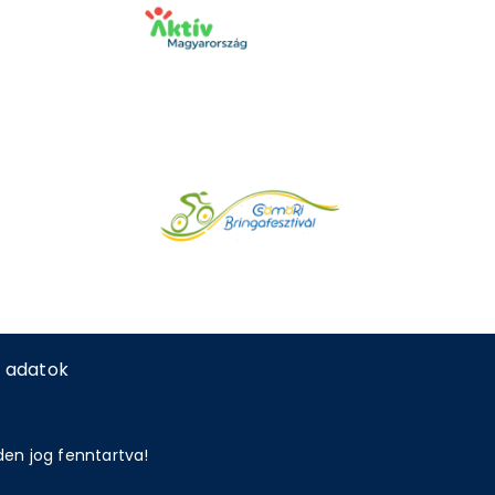
 adatok
den jog fenntartva!