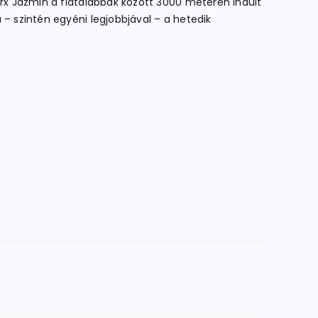
arx Jázmin a fiatalabbak között 3000 méteren indult
 – szintén egyéni legjobbjával – a hetedik