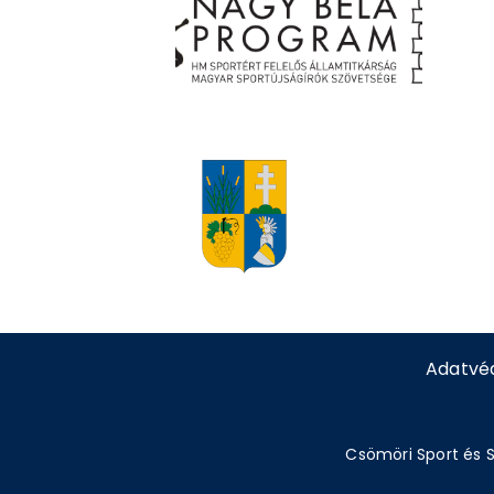
Adatvé
Csömöri Sport és S