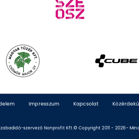
delem
Impresszum
Kapcsolat
Közérdekű
zabadidő-szervező Nonprofit Kft.© Copyright 2011 - 2026- Min