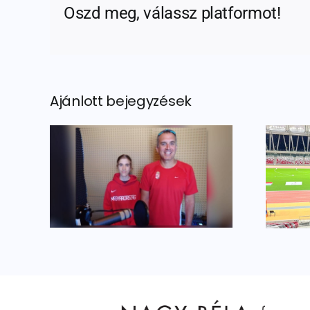
Oszd meg, válassz platformot!
Ajánlott bejegyzések
 a
Történelmi
an
bronzérem