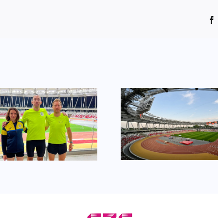
Egyéni cs
Három csömöri az
főváro
ob-n