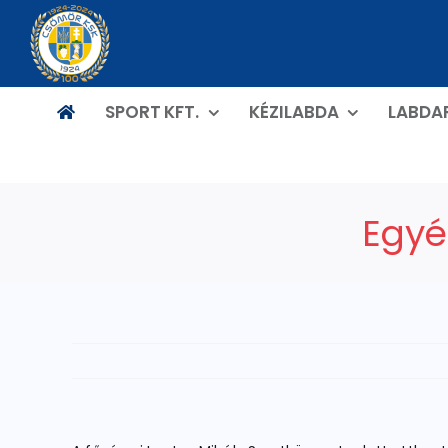
Kihagyás
SPORT KFT.
KÉZILABDA
LABDA
Egyé