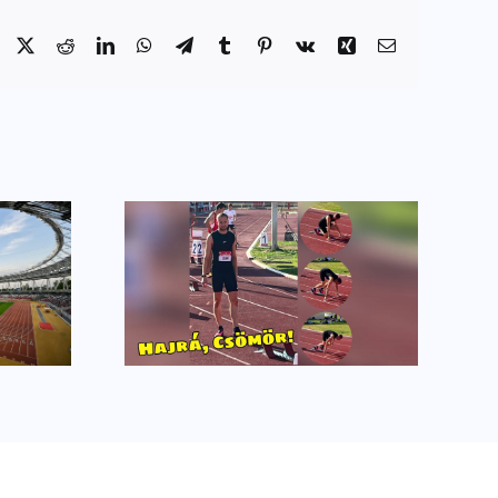
Facebook
X
Reddit
LinkedIn
WhatsApp
Telegram
Tumblr
Pinterest
Vk
Xing
Email:
úcsok a
Vezetőedzőnk a
sból
rádióstúdióban