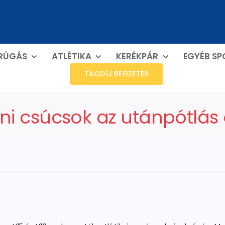
RÚGÁS
ATLÉTIKA
KERÉKPÁR
EGYÉB S
TAGDÍJ BEFIZETÉS
ni csúcsok az utánpótlás