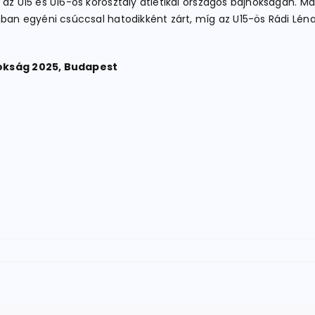
 az U15 és U16-os korosztály atlétikai országos bajnokságán. M
mban egyéni csúccsal hatodikként zárt, míg az U15-ös Rádi Léna
nokság 2025, Budapest