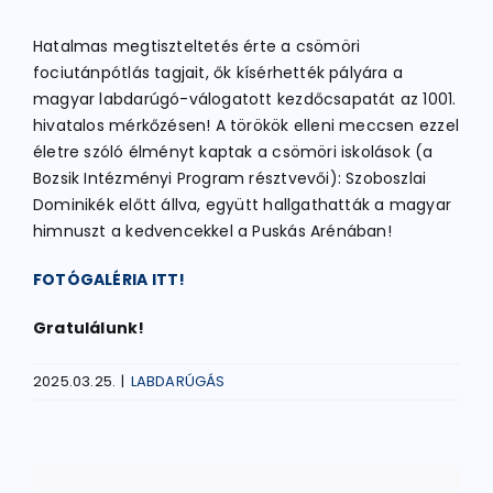
Hatalmas megtiszteltetés érte a csömöri
ATLÉTIKA
fociutánpótlás tagjait, ők kísérhették pályára a
magyar labdarúgó-válogatott kezdőcsapatát az 1001.
hivatalos mérkőzésen! A törökök elleni meccsen ezzel
KERÉKPÁR
életre szóló élményt kaptak a csömöri iskolások (a
Bozsik Intézményi Program résztvevői): Szoboszlai
Dominikék előtt állva, együtt hallgathatták a magyar
EGYÉB SPORTÁGAK
himnuszt a kedvencekkel a Puskás Arénában!
FOTÓGALÉRIA ITT!
PÁLYÁK
Gratulálunk!
ELÉRHETŐSÉGEK
2025.03.25.
|
LABDARÚGÁS
TAGDÍJ BEFIZETÉS