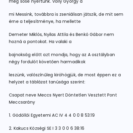
még sose nyertünk. Volly György a
mi Messink, továbbra is zseniálisan játszik, de mit sem
érne a teljesítménye, ha mellette
Demeter Miklós, Nyilas Attila és Benkó Gábor nem
hozná a pontokat. Ha valaki a
bajnokság előtt azt mondja, hogy az A osztályban
négy fordulót követően harmadikok
leszünk, valószínűleg kiröhögjük, de most éppen ez a
helyzet a táblázat tanúsága szerint:
Csapat neve Meccs Nyert Döntetlen Vesztett Pont
Meccsarány
1. Gödöllői Egyetemi AC IV 4 4 0 0 8 53:19
2. Kakucs Községi SE I 3 3 0 0 6 38:16