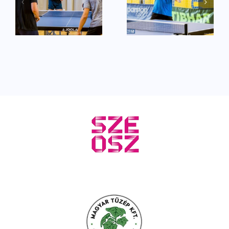
Továbbra is
Továbbra is
hibátlanul
hibátlanul