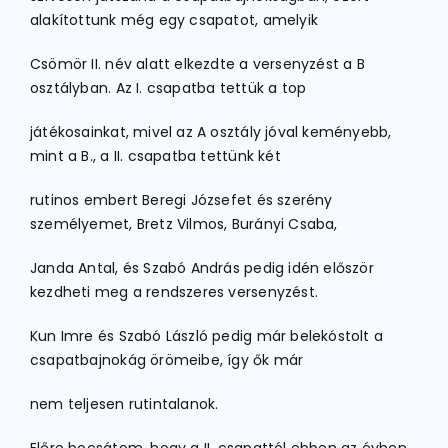
alakítottunk még egy csapatot, amelyik
Csömör II. név alatt elkezdte a versenyzést a B
osztályban. Az I. csapatba tettük a top
játékosainkat, mivel az A osztály jóval keményebb,
mint a B., a II. csapatba tettünk két
rutinos embert Beregi Józsefet és szerény
személyemet, Bretz Vilmos, Burányi Csaba,
Janda Antal, és Szabó András pedig idén először
kezdheti meg a rendszeres versenyzést.
Kun Imre és Szabó László pedig már belekóstolt a
csapatbajnokág örömeibe, így ők már
nem teljesen rutintalanok.