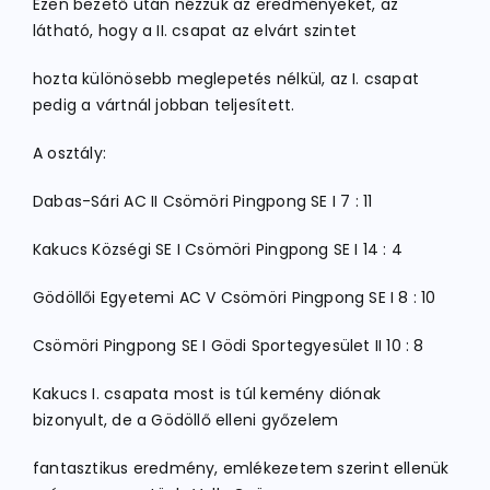
Ezen bezető után nézzük az eredményeket, az
látható, hogy a II. csapat az elvárt szintet
hozta különösebb meglepetés nélkül, az I. csapat
pedig a vártnál jobban teljesített.
A osztály:
Dabas-Sári AC II Csömöri Pingpong SE I 7 : 11
Kakucs Községi SE I Csömöri Pingpong SE I 14 : 4
Gödöllői Egyetemi AC V Csömöri Pingpong SE I 8 : 10
Csömöri Pingpong SE I Gödi Sportegyesület II 10 : 8
Kakucs I. csapata most is túl kemény diónak
bizonyult, de a Gödöllő elleni győzelem
fantasztikus eredmény, emlékezetem szerint ellenük