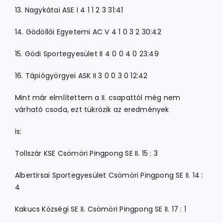
13. Nagykátai ASE I 4 1 1 2 3 31:41
14. Gödöllői Egyetemi AC V 4 1 0 3 2 30:42
15. Gödi Sportegyesület II 4 0 0 4 0 23:49
16. Tápiógyörgyei ASK II 3 0 0 3 0 12:42
Mint már elmlítettem a II. csapattól még nem
várható csoda, ezt tükrözik az eredmények
is:
Tollszár KSE Csömöri Pingpong SE II. 15 : 3
Albertirsai Sportegyesület Csömöri Pingpong SE II. 14 :
4
Kakucs Községi SE II. Csömöri Pingpong SE II. 17 : 1