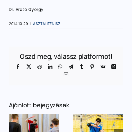
Dr. Arató György
2014.10.29.
|
ASZTALITENISZ
Oszd meg, válassz platformot!
Facebook
X
Reddit
LinkedIn
WhatsApp
Telegram
Tumblr
Pinterest
Vk
Xing
Email:
Ajánlott bejegyzések
mel