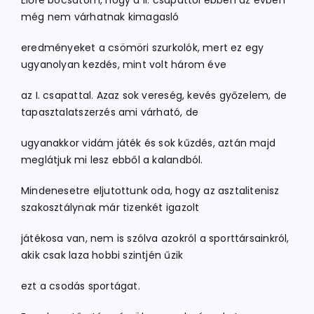
Előre bocsátom, hogy a II. csapattól ebben az évben
még nem várhatnak kimagasló
eredményeket a csömöri szurkolók, mert ez egy
ugyanolyan kezdés, mint volt három éve
az I. csapattal. Azaz sok vereség, kevés győzelem, de
tapasztalatszerzés ami várható, de
ugyanakkor vidám játék és sok kűzdés, aztán majd
meglátjuk mi lesz ebből a kalandból.
Mindenesetre eljutottunk oda, hogy az asztalitenisz
szakosztálynak már tizenkét igazolt
játékosa van, nem is szólva azokról a sporttársainkról,
akik csak laza hobbi szintjén űzik
ezt a csodás sportágat.