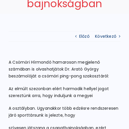
bajnokságban
ATLÉTIKA
Előző
Következő
KERÉKPÁR
EGYÉB SPORTÁGAK
A Csömöri Hírmondó hamarosan megjelenő
számában is olvashatjátok Dr. Arató György
PÁLYÁK
beszámolóját a csömöri ping-pong szakosztáról:
Az elmúlt szezonban elért harmadik hellyel jogot
ELÉRHETŐSÉGEK
szereztünk arra, hogy induljunk a megyei
A osztályban. Ugyanakkor több edzésre rendszeresen
TAGDÍJ BEFIZETÉS
járó sporttársunk is jelezte, hogy
szívesen játszana a csapatbajnokságban, ezért