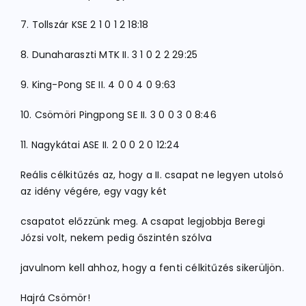
7. Tollszár KSE 2 1 0 1 2 18:18
8. Dunaharaszti MTK II. 3 1 0 2 2 29:25
9. King-Pong SE II. 4 0 0 4 0 9:63
10. Csömöri Pingpong SE II. 3 0 0 3 0 8:46
11. Nagykátai ASE II. 2 0 0 2 0 12:24
Reális célkitűzés az, hogy a II. csapat ne legyen utolsó
az idény végére, egy vagy két
csapatot előzzünk meg. A csapat legjobbja Beregi
Józsi volt, nekem pedig őszintén szólva
javulnom kell ahhoz, hogy a fenti célkitűzés sikerüljön.
Hajrá Csömör!