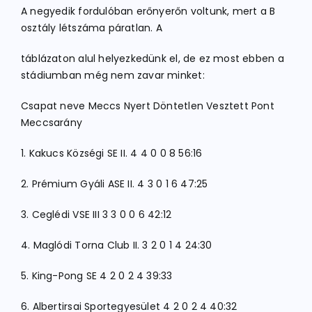
A negyedik fordulóban erőnyerőn voltunk, mert a B
osztály létszáma páratlan. A
táblázaton alul helyezkedünk el, de ez most ebben a
stádiumban még nem zavar minket:
Csapat neve Meccs Nyert Döntetlen Vesztett Pont
Meccsarány
1. Kakucs Községi SE II. 4 4 0 0 8 56:16
2. Prémium Gyáli ASE II. 4 3 0 1 6 47:25
3. Ceglédi VSE III 3 3 0 0 6 42:12
4. Maglódi Torna Club II. 3 2 0 1 4 24:30
5. King-Pong SE 4 2 0 2 4 39:33
6. Albertirsai Sportegyesület 4 2 0 2 4 40:32