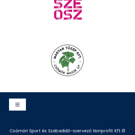
Toggle
Navigation
Adatvédelem
Csömöri Sport és Szabadidő-szervező Nonprofit Kft.©