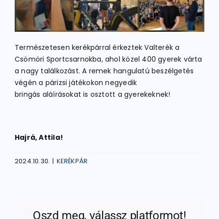
Természetesen kerékpárral érkeztek Valterék a
Csömöri Sportcsarnokba, ahol közel 400 gyerek várta
a nagy találkozást. A remek hangulatú beszélgetés
végén a párizsi játékokon negyedik
bringás aláírásokat is osztott a gyerekeknek!
Hajrá, Attila!
2024.10.30.
|
KERÉKPÁR
Oszd meg, válassz platformot!