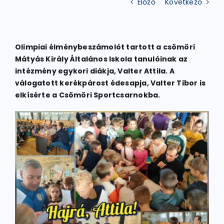
Előző
Következő
ATLÉTIKA
Olimpiai élménybeszámolót tartott a csömöri
Mátyás Király Általános Iskola tanulóinak az
KERÉKPÁR
intézmény egykori diákja, Valter Attila. A
válogatott kerékpárost édesapja, Valter Tibor is
elkísérte a Csömöri Sportcsarnokba.
EGYÉB SPORTÁGAK
PÁLYÁK
ELÉRHETŐSÉGEK
TAGDÍJ BEFIZETÉS