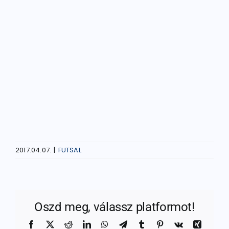
2017.04.07.
|
FUTSAL
Oszd meg, válassz platformot!
Facebook
X
Reddit
LinkedIn
WhatsApp
Telegram
Tumblr
Pinterest
Vk
Xing