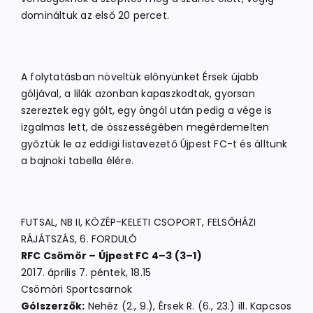
domináltuk az első 20 percet.
A folytatásban növeltük előnyünket Érsek újabb
góljával, a lilák azonban kapaszkodtak, gyorsan
szereztek egy gólt, egy öngól után pedig a vége is
izgalmas lett, de összességében megérdemelten
győztük le az eddigi listavezető Újpest FC-t és álltunk
a bajnoki tabella élére.
FUTSAL, NB II, KÖZÉP-KELETI CSOPORT, FELSŐHÁZI
RÁJÁTSZÁS, 6. FORDULÓ
RFC Csömör – Újpest FC 4–3 (3–1)
2017. április 7. péntek, 18.15
Csömöri Sportcsarnok
Gólszerzők:
Nehéz (2., 9.), Érsek R. (6., 23.) ill. Kapcsos