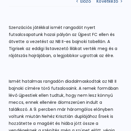
Előző
Következő
ATLÉTIKA
Szenzációs játékkal ismét rangadót nyert
futsalcsapatunk hazai pályán az Újpest FC ellen és
KERÉKPÁR
átvette a vezetést az NB II-es bajnoki tabellán. A
Tigrisek az eddigi listavezető lilákat verték meg és a
rájátszás hajrájában, a legjobbkor ugrottak az élre.
EGYÉB SPORTÁGAK
PÁLYÁK
Ismét hatalmas rangadón diadalmaskodtak az NB II
bajnoki címére törő futsalosaink. A remek formában
lévő újpestiek ellen tudtuk, hogy nem lesz könnyű
ELÉRHETŐSÉGEK
meccs, ennek ellenére álomszerűen indult a
találkozó. A 9. percben már háromgólos előnyben
TAGDÍJ BEFIZETÉS
voltunk miután Nehéz Krisztián duplájához Érsek is
hozzátette a magáét és hiába jött össze a
vendégeknek a szépítés még a szünet előtt, végig