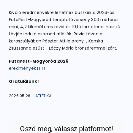
Kiváló eredményekre lehetnek büszkék a 2026-os
ATLÉTIKA
FutaPest-Mogyoród terepfutóverseny 300 méteres
mini, 4,2 kilométeres rövid és 10,1 kilométeres hosszú
távján induló csömöri atléták. Rövid távon a
KERÉKPÁR
korosztályában Pásztor Attila arany-, Komka
Zsuzsanna ezüst-, Lóczy Mária bronzéremmel zárt.
EGYÉB SPORTÁGAK
FutaPest-Mogyoród 2026
eredmények ITT!
PÁLYÁK
Gratulálunk!
2026.05.26.
|
ATLÉTIKA
ELÉRHETŐSÉGEK
TAGDÍJ BEFIZETÉS
Oszd meg, válassz platformot!