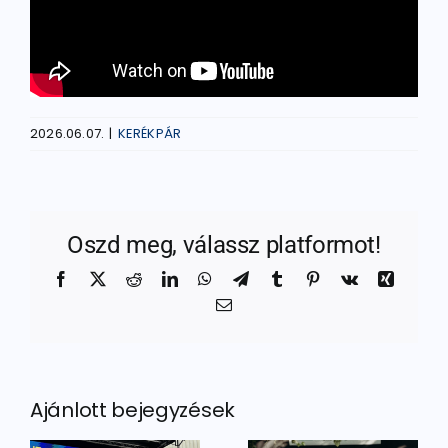
2026.06.07.
|
KERÉKPÁR
Oszd meg, válassz platformot!
Facebook
X
Reddit
LinkedIn
WhatsApp
Telegram
Tumblr
Pinterest
Vk
Xing
Email:
Ajánlott bejegyzések