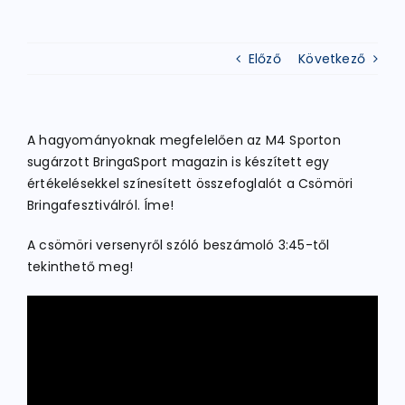
ATLÉTIKA
Előző
Következő
KERÉKPÁR
A hagyományoknak megfelelően az M4 Sporton
sugárzott BringaSport magazin is készített egy
EGYÉB SPORTÁGAK
értékelésekkel színesített összefoglalót a Csömöri
Bringafesztiválról. Íme!
PÁLYÁK
A csömöri versenyről szóló beszámoló 3:45-től
tekinthető meg!
ELÉRHETŐSÉGEK
TAGDÍJ BEFIZETÉS