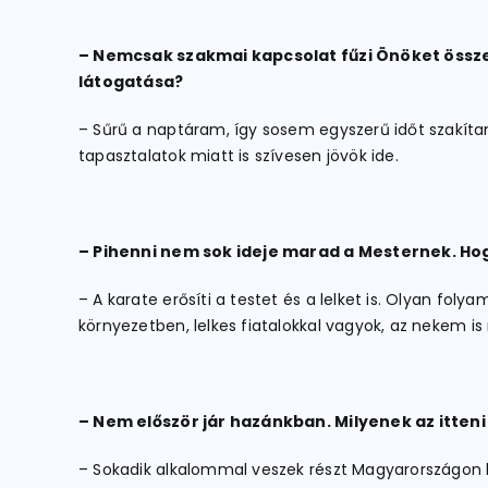
– Nemcsak szakmai kapcsolat fűzi Önöket össze S
látogatása?
– Sűrű a naptáram, így sosem egyszerű időt szakítan
tapasztalatok miatt is szívesen jövök ide.
– Pihenni nem sok ideje marad a Mesternek. Hog
– A karate erősíti a testet és a lelket is. Olyan fo
környezetben, lelkes fiatalokkal vagyok, az nekem 
– Nem először jár hazánkban. Milyenek az itte
– Sokadik alkalommal veszek részt Magyarországon h