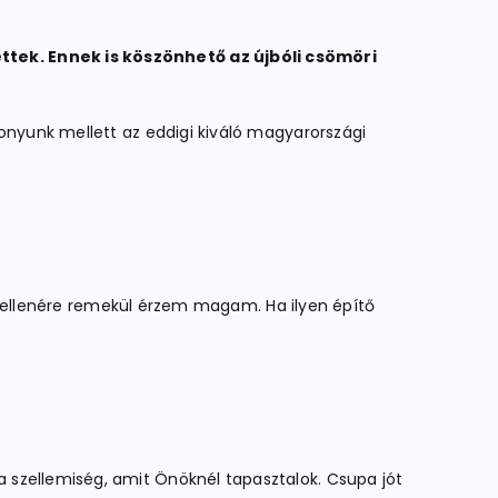
ttek. Ennek is köszönhető az újbóli csömöri
zonyunk mellett az eddigi kiváló magyarországi
zés ellenére remekül érzem magam. Ha ilyen építő
 szellemiség, amit Önöknél tapasztalok. Csupa jót