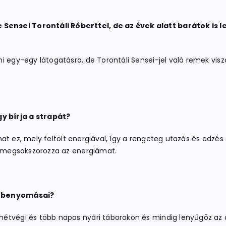
ensei Torontáli Róberttel, de az évek alatt barátok is le
i egy-egy látogatásra, de Torontáli Sensei-jel való remek vis
y bírja a strapát?
lyamat ez, mely feltölt energiával, így a rengeteg utazás és ed
is megsokszorozza az energiámat.
ni benyomásai?
étvégi és több napos nyári táborokon és mindig lenyűgöz az a