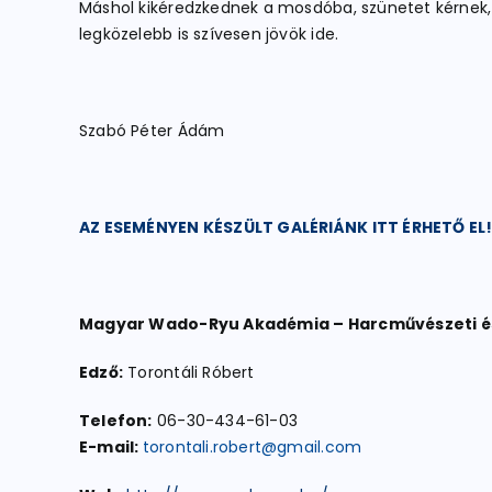
Máshol kikéredzkednek a mosdóba, szünetet kérnek, 
legközelebb is szívesen jövök ide.
Szabó Péter Ádám
AZ ESEMÉNYEN KÉSZÜLT GALÉRIÁNK ITT ÉRHETŐ EL
Magyar Wado-Ryu Akadémia – Harcművészeti é
Edző:
Torontáli Róbert
Telefon:
06-30-434-61-03
E-mail:
torontali.robert@gmail.com