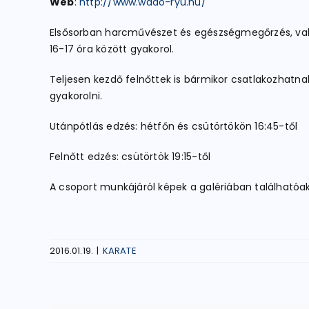
Web
:
http://www.wado-ryu.hu/
Elsősorban harcművészet és egészségmegőrzés, val
16-17 óra között gyakorol.
Teljesen kezdő felnőttek is bármikor csatlakozhatn
gyakorolni.
Utánpótlás edzés: hétfőn és csütörtökön 16:45-től
Felnőtt edzés: csütörtök 19:15-től
A csoport munkájáról képek a galériában találhatóak
2016.01.19.
|
KARATE