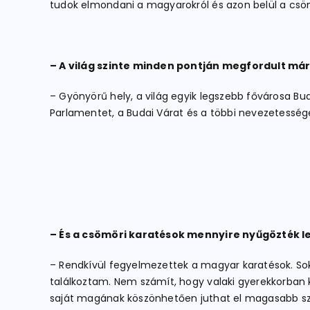
tudok elmondani a magyarokról és azon belül a csömör
– A világ szinte minden pontján megfordult má
– Gyönyörű hely, a világ egyik legszebb fővárosa Bud
Parlamentet, a Budai Várat és a többi nevezetessége
– És a csömöri karatésok mennyire nyűgözték l
– Rendkívül fegyelmezettek a magyar karatésok. Sok
találkoztam. Nem számít, hogy valaki gyerekkorban 
saját magának köszönhetően juthat el magasabb szin