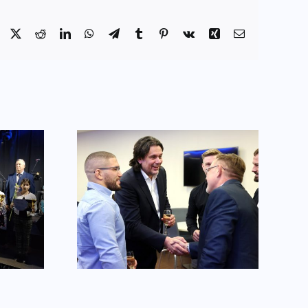
Facebook
X
Reddit
LinkedIn
WhatsApp
Telegram
Tumblr
Pinterest
Vk
Xing
Email:
Találkozzunk a
és a
Sportnapon – a
öktől
program!