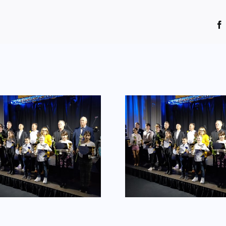
Fényes jövő áll
Köszönt
előttük!
klubeln