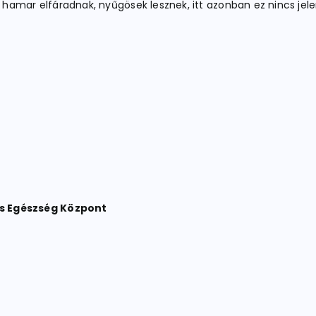
hamar elfáradnak, nyűgösek lesznek, itt azonban ez nincs jel
!
s Egészség Központ