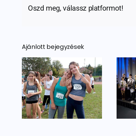
Oszd meg, válassz platformot!
Ajánlott bejegyzések
 a
Fényes jövő áll
 a
előttük!