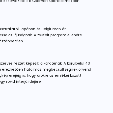
rate szervezetet: a Csömöri Sportcsarnokban
ztráliától Japánon és Belgiumon át
ssa az ifjúságnak. A zsúfolt program ellenére
köszönhetően.
zerves részét képezik a karaténak. A körülbelül 40
, aki érezhetően hatalmas megbecsültségnek örvend
ép erejéig is, hogy örökre az emlékei között
y rövid interjú idejére.