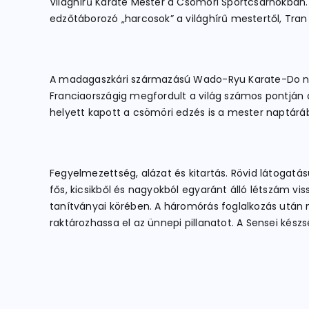
Világhírű Karate Mester a Csömöri Sportcsarnokban.
edzőtáborozó „harcosok” a világhírű mestertől, Tran H
A madagaszkári származású Wado-Ryu Karate-Do na
Franciaországig megfordult a világ számos pontján a
helyett kapott a csömöri edzés is a mester naptáráb
Fegyelmezettség, alázat és kitartás. Rövid látogatás
fős, kicsikből és nagyokból egyaránt álló létszám 
tanítványai körében. A háromórás foglalkozás után m
raktározhassa el az ünnepi pillanatot. A Sensei kész