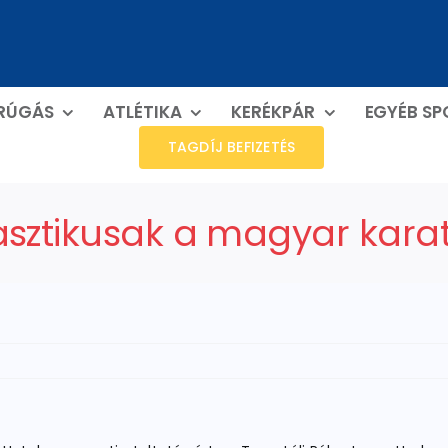
RÚGÁS
ATLÉTIKA
KERÉKPÁR
EGYÉB S
TAGDÍJ BEFIZETÉS
asztikusak a magyar karat