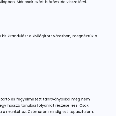
lágban. Már csak ezért is öröm ide visszatérni.
kis kirándulást a kivilágított városban, megnéztük a
 kitartó és fegyelmezett tanítványokkal még nem
gy hosszú tanulási folyamat részese lesz. Csak
lnia a munkához. Csömörön mindig ezt tapasztalom.