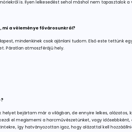
iekről is. Ilyen lelkesedést sehol máshol nem tapasztalok a vi
r, mi a véleménye fővárosunkról?
apest, mindenkinek csak ajánlani tudom. Első este tettünk egy 
t. Páratlan atmoszférájú hely.
e?
 helyet bejártam már a világban, de ennyire lelkes, alázatos,
kezdi el megismerni a harcművészetünket, vagy idősebbként, e
tekre, így hatványozottan igaz, hogy alázattal kell hozzáál