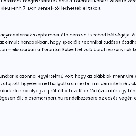
 Hatalmas megtiszteltetés érte a Torontáli Róbert vezette ka
ieu Minh 7. Dan Sensei-től leshették el titkait.
gymesternek szeptember óta nem volt szabad hétvégéje, Aus
z elmúlt hónapokban, hogy speciális technikai tudását átadha
an – elsősorban a Torontáli Róberttel való baráti viszonynak 
unkkor is azonnal egyértelmű volt, hogy az alábbiak mennyire s
visszafojtott figyelemmel hallgatta a mester minden intelmét
indenki mosolyogva próbált a közelébe férkőzni akár egy fényk
ségesen állt a csomorsport.hu rendelkezésére az edzés végén eg