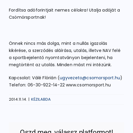
Fordítsa adóforintjait nemes célokra! Utalja adóját a
Csömörsportnak!
Önnek nincs más dolga, mint a nullás igazolás
kikérése, a szerződés aláírása, utalás, illetve NAV felé
a sportbejelentő nyomtatványon bejelenteni, ha
megtörtént az utalás. Minden mást mi intézünk.
Kapcsolat: Válé Flórián (
ugyvezeto@csomorsport.hu
)
Telefon: 06-30-922-14-22 www.csomorsport.hu
2014.11.14.
|
KÉZILABDA
Oszd meg, válassz platformot!