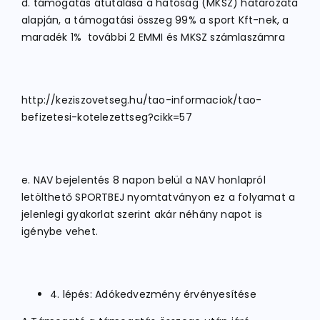
d. támogatás átutalása a hatóság (MKSZ) határozata
alapján, a támogatási összeg 99% a sport Kft-nek, a
maradék 1% további 2 EMMI és MKSZ számlaszámra
http://keziszovetseg.hu/tao-informaciok/tao-
befizetesi-kotelezettseg?cikk=57
e. NAV bejelentés 8 napon belül a NAV honlapról
letölthető SPORTBEJ nyomtatványon ez a folyamat a
jelenlegi gyakorlat szerint akár néhány napot is
igénybe vehet.
4. lépés: Adókedvezmény érvényesítése