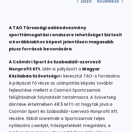
Előző
Következő
ATLÉTIKA
A TAO Társasági adókedvezmény
sporttámogatási rendszere lehetőséget biztosít
KERÉKPÁR
a korábbiakhoz képest jelentősen magasabb
plusz források bevonására
EGYÉB SPORTÁGAK
A Csömöri Sport és Szabadidő-szervező
Nonprofit
Kft.
idén is pályázott a
Magyar
Kézilabda Szövetség
en keresztül TAO-s forrásokra.
PÁLYÁK
A pályázat fő része az utánpótlás képzés további
fejlesztése mellett a Csömöri Sportcsarnok
ELÉRHETŐSÉGEK
felújításának folytatását tartalmazza. A Szövetség
döntése értelmében 48.5 M Ft-ot hagytak jóvá a
Csömöri Sport és Szabadidő-szervező Nonprofit Kft.
TAGDÍJ BEFIZETÉS
részére. Ebből szeretnék a Sportcsarnok teljes
nyílászáró cseréjét, hőszigetelését megoldani, a