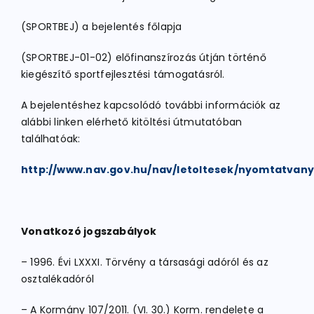
(SPORTBEJ) a bejelentés főlapja
(SPORTBEJ-01-02) előfinanszírozás útján történő
kiegészítő sportfejlesztési támogatásról.
A bejelentéshez kapcsolódó további információk az
alábbi linken elérhető kitöltési útmutatóban
találhatóak:
http://www.nav.gov.hu/nav/letoltesek/nyomtatva
Vonatkozó jogszabályok
– 1996. Évi LXXXI. Törvény a társasági adóról és az
osztalékadóról
– A Kormány 107/2011. (VI. 30.) Korm. rendelete a