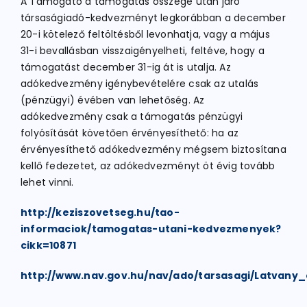
A Támogató a támogatás összege után járó
társaságiadó-kedvezményt legkorábban a december
20-i kötelező feltöltésből levonhatja, vagy a május
31-i bevallásban visszaigényelheti, feltéve, hogy a
támogatást december 31-ig át is utalja. Az
adókedvezmény igénybevételére csak az utalás
(pénzügyi) évében van lehetőség. Az
adókedvezmény csak a támogatás pénzügyi
folyósítását követően érvényesíthető: ha az
érvényesíthető adókedvezmény mégsem biztosítana
kellő fedezetet, az adókedvezményt öt évig tovább
lehet vinni.
http://keziszovetseg.hu/tao-
informaciok/tamogatas-utani-kedvezmenyek?
cikk=10871
http://www.nav.gov.hu/nav/ado/tarsasagi/Latvan