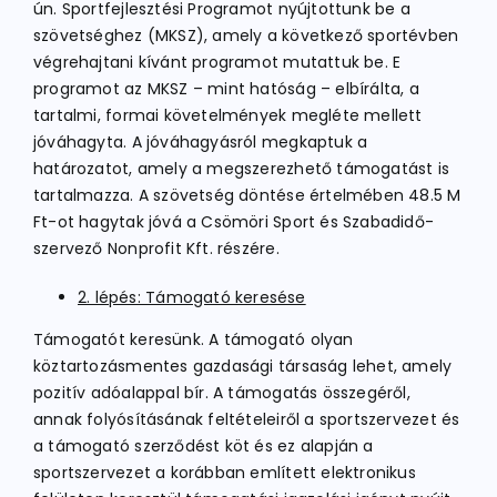
ún. Sportfejlesztési Programot nyújtottunk be a
szövetséghez (MKSZ), amely a következő sportévben
végrehajtani kívánt programot mutattuk be. E
programot az MKSZ – mint hatóság – elbírálta, a
tartalmi, formai követelmények megléte mellett
jóváhagyta. A jóváhagyásról megkaptuk a
határozatot, amely a megszerezhető támogatást is
tartalmazza. A szövetség döntése értelmében 48.5 M
Ft-ot hagytak jóvá a Csömöri Sport és Szabadidő-
szervező Nonprofit Kft. részére.
2. lépés: Támogató keresése
Támogatót keresünk. A támogató olyan
köztartozásmentes gazdasági társaság lehet, amely
pozitív adóalappal bír. A támogatás összegéről,
annak folyósításának feltételeiről a sportszervezet és
a támogató szerződést köt és ez alapján a
sportszervezet a korábban említett elektronikus