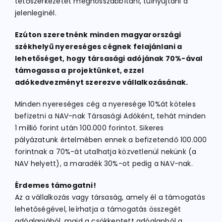
tetőszerkezetet meghosszabbítani, túlnyújtani a
jelenleginél.
Ezúton szeretnénk minden magyarországi
székhelyű nyereséges cégnek felajánlani a
lehetőséget, hogy társasági adójának 70%-ával
támogassa a projektünket, ezzel
adókedvezményt szerezve vállalkozásának.
Minden nyereséges cég a nyeresége 10%át köteles
befizetni a NAV-nak Társasági Adóként, tehát minden
1 millió forint után 100.000 forintot. Sikeres
pályázatunk értelmében ennek a befizetendő 100.000
forintnak a 70%-át utalhatja közvetlenül nekünk (a
NAV helyett), a maradék 30%-ot pedig a NAV-nak.
Érdemes támogatni!
Az a vállalkozás vagy társaság, amely él a támogatás
lehetőségével, leírhatja a támogatás összegét
adóalapjából, majd a csökkentett adóalapból a