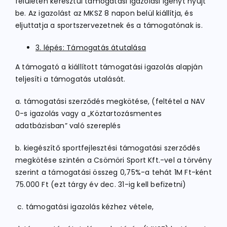
felületen keresztül támogatási igazolási igényt nyújt
be. Az igazolást az MKSZ 8 napon belül kiállítja, és
eljuttatja a sportszervezetnek és a támogatónak is.
3. lépés: Támogatás átutalása
A támogató a kiállított támogatási igazolás alapján
teljesíti a támogatás utalását.
a. támogatási szerződés megkötése, (feltétel a NAV
0-s igazolás vagy a „Köztartozásmentes
adatbázisban” való szereplés
b. kiegészítő sportfejlesztési támogatási szerződés
megkötése szintén a Csömöri Sport Kft.-vel a törvény
szerint a támogatási összeg 0,75%-a tehát 1M Ft-ként
75.000 Ft (ezt tárgy év dec. 31-ig kell befizetni)
c. támogatási igazolás kézhez vétele,