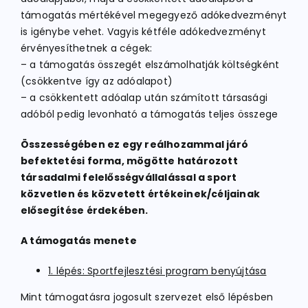
támogatás mértékével megegyező adókedvezményt
is igénybe vehet. Vagyis kétféle adókedvezményt
érvényesíthetnek a cégek:
– a támogatás összegét elszámolhatják költségként
(csökkentve így az adóalapot)
– a csökkentett adóalap után számított társasági
adóból pedig levonható a támogatás teljes összege
Összességében ez egy reálhozammal járó
befektetési forma, mögötte határozott
társadalmi felelősségvállalással a sport
közvetlen és közvetett értékeinek/céljainak
elősegítése érdekében.
A támogatás menete
1. lépés: Sportfejlesztési program benyújtása
Mint támogatásra jogosult szervezet első lépésben