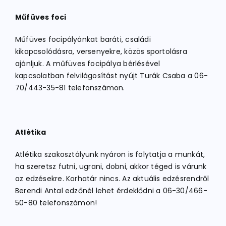
Műfüves foci
Műfüves focipályánkat baráti, családi
kikapcsolódásra, versenyekre, közös sportolásra
ajánljuk. A műfüves focipálya bérlésével
kapcsolatban felvilágosítást nyújt Turák Csaba a 06-
70/443-35-81 telefonszámon.
Atlétika
Atlétika szakosztályunk nyáron is folytatja a munkát,
ha szeretsz futni, ugrani, dobni, akkor téged is várunk
az edzésekre. Korhatár nincs. Az aktuális edzésrendről
Berendi Antal edzőnél lehet érdeklődni a 06-30/466-
50-80 telefonszámon!