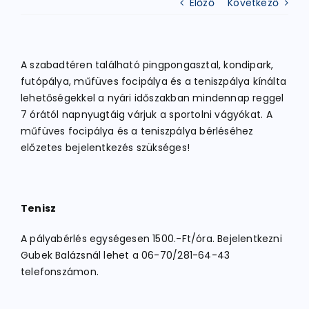
Előző
Következő
ATLÉTIKA
A szabadtéren található pingpongasztal, kondipark,
futópálya, műfüves focipálya és a teniszpálya kínálta
KERÉKPÁR
lehetőségekkel a nyári időszakban mindennap reggel
7 órától napnyugtáig várjuk a sportolni vágyókat. A
műfüves focipálya és a teniszpálya bérléséhez
EGYÉB SPORTÁGAK
előzetes bejelentkezés szükséges!
PÁLYÁK
Tenisz
ELÉRHETŐSÉGEK
A pályabérlés egységesen 1500.-Ft/óra. Bejelentkezni
Gubek Balázsnál lehet a 06-70/281-64-43
TAGDÍJ BEFIZETÉS
telefonszámon.