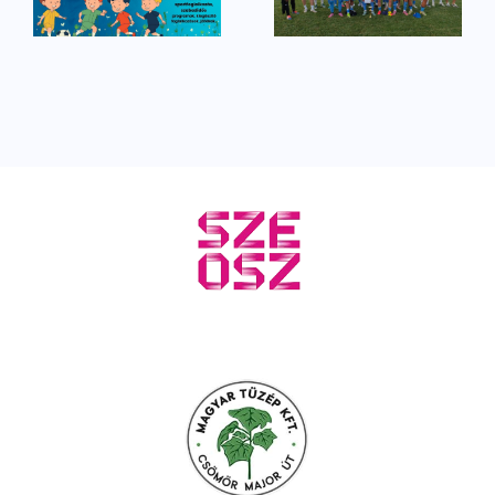
zártunk
kaptunk a
kupában