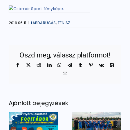
2016.06.11.
|
LABDARÚGÁS
,
TENISZ
Oszd meg, válassz platformot!
Facebook
X
Reddit
LinkedIn
WhatsApp
Telegram
Tumblr
Pinterest
Vk
Xing
Email:
Ajánlott bejegyzések
tató
Másodikként
Ellenfelet