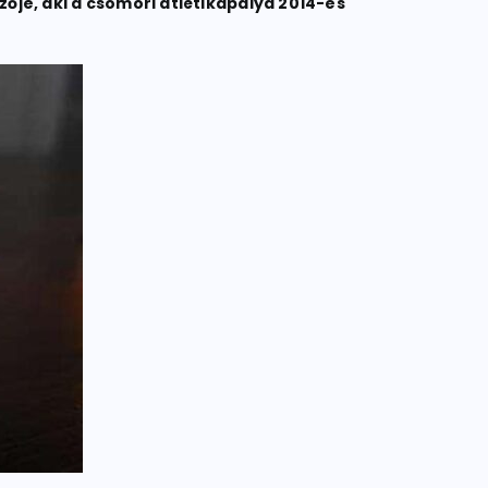
ője, aki a csömöri atlétikapálya 2014-es