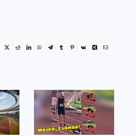
Facebook
X
Reddit
LinkedIn
WhatsApp
Telegram
Tumblr
Pinterest
Vk
Xing
Email:
úcsok a
Vezetőedzőnk a
sból
rádióstúdióban