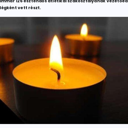
 immár 126 esztendős atlétikai szakosztályának vezetőedz
égként vett részt.