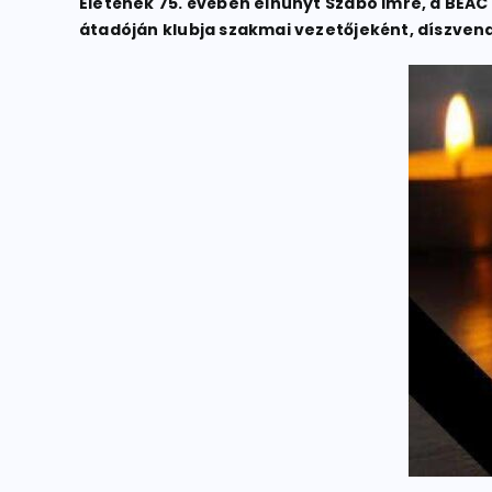
Életének 75. évében elhunyt Szabó Imre, a BEAC
átadóján klubja szakmai vezetőjeként, díszvend