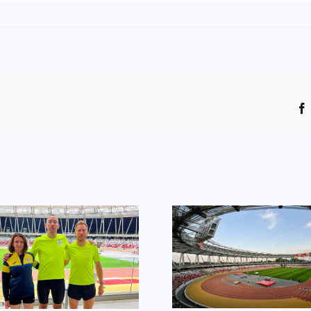
Egyéni cs
Három csömöri az
főváro
ob-n