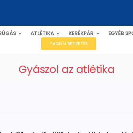
RÚGÁS
ATLÉTIKA
KERÉKPÁR
EGYÉB S
TAGDÍJ BEFIZETÉS
Gyászol az atlétika