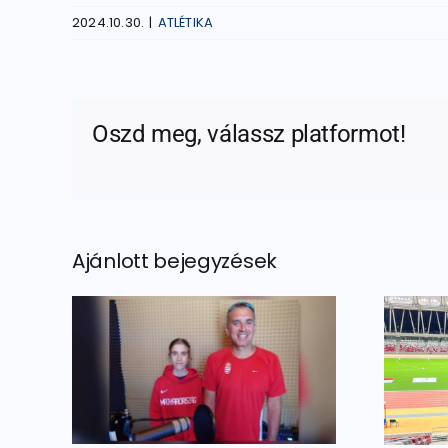
2024.10.30.
|
ATLÉTIKA
Oszd meg, válassz platformot!
Ajánlott bejegyzések
 a
Történelmi
an
bronzérem