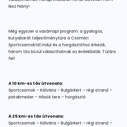
lesz hiány!
Még egyszer a vasárnapi program: a gyalogos,
kutyabarát teljesítménytúra a Csömöri
Sportcsarnoktól indul és a horgásztóhoz érkezik,
három táv közül választhatnak az érdeklődők. Túrára
fel!
A 10 km-es táv útvonala:
Sportcsarnok – Kálvária – Bulgárkert – régi strand –
patakmeder – Hősök tere – horgásztó
A 25 km-es táv útvonala:
Sportcsarnok – Kálvária – Bulgárkert – régi strand –