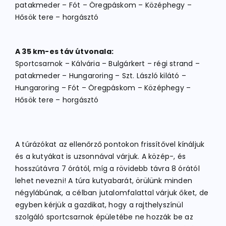
patakmeder – Fót – Öregpáskom – Középhegy –
Hősök tere – horgásztó
A 35 km-es táv útvonala:
Sportcsarnok – Kálvária – Bulgárkert – régi strand –
patakmeder – Hungaroring – Szt. László kilátó –
Hungaroring – Fót – Öregpáskom – Középhegy –
Hősök tere – horgásztó
A túrázókat az ellenőrző pontokon frissítővel kínáljuk
és a kutyákat is uzsonnával várjuk. A közép-, és
hosszútávra 7 órától, míg a rövidebb távra 8 órától
lehet nevezni! A túra kutyabarát, örülünk minden
négylábúnak, a célban jutalomfalattal várjuk őket, de
egyben kérjük a gazdikat, hogy a rajthelyszínül
szolgáló sportcsarnok épületébe ne hozzák be az