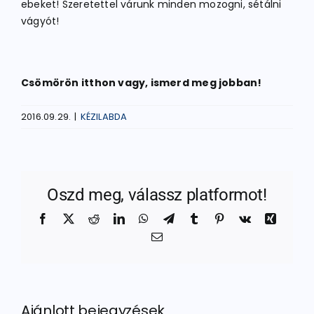
ebeket! Szeretettel várunk minden mozogni, sétálni
vágyót!
Csömörön itthon vagy, ismerd meg jobban!
2016.09.29.
|
KÉZILABDA
Oszd meg, válassz platformot!
Facebook
X
Reddit
LinkedIn
WhatsApp
Telegram
Tumblr
Pinterest
Vk
Xing
Email:
Ajánlott bejegyzések