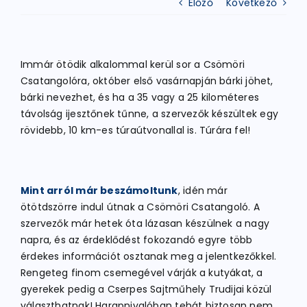
Előző
Következő
ATLÉTIKA
Immár ötödik alkalommal kerül sor a Csömöri
Csatangolóra, október első vasárnapján bárki jöhet,
KERÉKPÁR
bárki nevezhet, és ha a 35 vagy a 25 kilométeres
távolság ijesztőnek tűnne, a szervezők készültek egy
rövidebb, 10 km-es túraútvonallal is. Túrára fel!
EGYÉB SPORTÁGAK
PÁLYÁK
Mint arról már beszámoltunk
, idén már
ötötdszörre indul útnak a Csömöri Csatangoló. A
szervezők már hetek óta lázasan készülnek a nagy
ELÉRHETŐSÉGEK
napra, és az érdeklődést fokozandó egyre több
érdekes információt osztanak meg a jelentkezőkkel.
TAGDÍJ BEFIZETÉS
Rengeteg finom csemegével várják a kutyákat, a
gyerekek pedig a Cserpes Sajtműhely Trudijai közül
választhatnak! Harapnivalóban tehát biztosan nem