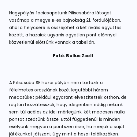
Nagypályás focicsapatunk Piliscsabára látogat
ATLÉTIKA
vasárnap a megye II-es bajnokság 21. fordulójában,
ahol a helycsere is összejöhet a két rivális együttes
között, a hazaiak ugyanis egyetlen pont előnnyel
KERÉKPÁR
közvetlenül előttünk vannak a tabellán.
Fotó: Bellus Zsolt
EGYÉB SPORTÁGAK
PÁLYÁK
A Piliscsaba SE hazai pályán nem tartozik a
félelmetes oroszlánok közé, legutóbbi három
meccsüket például egyaránt elveszítették otthon, de
ELÉRHETŐSÉGEK
rögtön hozzátesszük, hogy idegenben eddig nekünk
sem túl acélos az idei mérlegünk, két meccsen nulla
pontot szedtünk össze. Ettől függetlenül is minden
TAGDÍJ BEFIZETÉS
esélyünk megvan a pontszerzésre, ha merjük a saját
játékunkat játszani, úgy mint a hazai találkozókon.