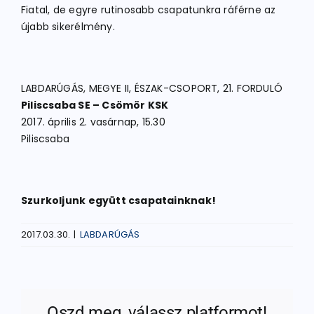
Fiatal, de egyre rutinosabb csapatunkra ráférne az
újabb sikerélmény.
LABDARÚGÁS, MEGYE II, ÉSZAK-CSOPORT, 21. FORDULÓ
Piliscsaba SE – Csömör KSK
2017. április 2. vasárnap, 15.30
Piliscsaba
Szurkoljunk együtt csapatainknak!
2017.03.30.
|
LABDARÚGÁS
Oszd meg, válassz platformot!