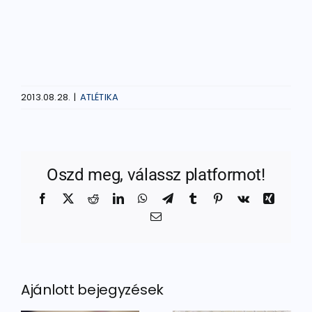
2013.08.28.
|
ATLÉTIKA
Oszd meg, válassz platformot!
Facebook
X
Reddit
LinkedIn
WhatsApp
Telegram
Tumblr
Pinterest
Vk
Xing
Email:
Ajánlott bejegyzések