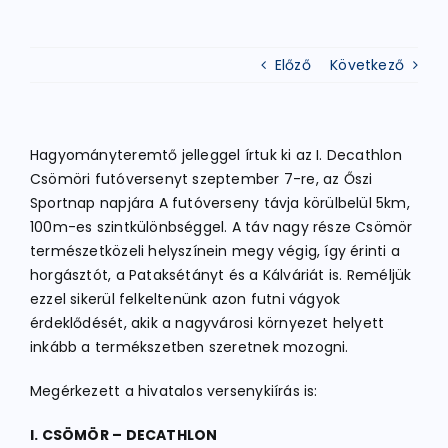
ATLÉTIKA
Előző
Következő
KERÉKPÁR
Hagyományteremtő jelleggel írtuk ki az I. Decathlon
Csömöri futóversenyt szeptember 7-re, az Őszi
EGYÉB SPORTÁGAK
Sportnap napjára A futóverseny távja körülbelül 5km,
100m-es szintkülönbséggel. A táv nagy része Csömör
természetközeli helyszínein megy végig, így érinti a
PÁLYÁK
horgásztót, a Pataksétányt és a Kálváriát is. Reméljük
ezzel sikerül felkeltenünk azon futni vágyok
érdeklődését, akik a nagyvárosi környezet helyett
ELÉRHETŐSÉGEK
inkább a termékszetben szeretnek mozogni.
Megérkezett a hivatalos versenykiírás is:
TAGDÍJ BEFIZETÉS
I. CSÖMÖR – DECATHLON