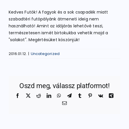
Kedves Futók! A fagyok és a sok csapadék miatt
ATLÉTIKA
szabadtéri futópályánk átmeneti ideig nem
használható! Amint az időjárás lehetővé teszi,
természetesen ismét birtokukba vehetik majd a
KERÉKPÁR
"salakot". Megértésüket köszönjük!
2016.01.12.
|
Uncategorized
EGYÉB SPORTÁGAK
PÁLYÁK
Oszd meg, válassz platformot!
ELÉRHETŐSÉGEK
Facebook
X
Reddit
LinkedIn
WhatsApp
Telegram
Tumblr
Pinterest
Vk
Xing
Email:
TAGDÍJ BEFIZETÉS