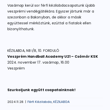
Vasárnap kerül sor férfi kézilabdacsapatunk újabb
veszprémi vendégjátékára. Egyszer jártunk már a
szezonban a Bakonyban, de akkor a másik
együttessel mérkőztünk, ezúttal a fiatalok ellen
bizonyíthatunk.
KÉZILABDA, NB I/B, 10. FORDULÓ
Veszprém Handball Academy U21 – Csömör KSK
2024. november 17. vasárnap, 16.00
Veszprém
Szurkoljunk együtt csapatainknak!
2024.11.28.
|
Férfi Kézilabda
,
KÉZILABDA