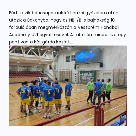
Férfi kézilabdacsapatunk két hazai győzelem után
ATLÉTIKA
utazik a Bakonyba, hogy az NB I/B-s bajnokság 10.
fordulójában megmérkőzzön a Veszprém Handball
Academy U21 együttesével. A tabellán mindössze egy
KERÉKPÁR
pont van a két gárda között…
EGYÉB SPORTÁGAK
PÁLYÁK
ELÉRHETŐSÉGEK
TAGDÍJ BEFIZETÉS