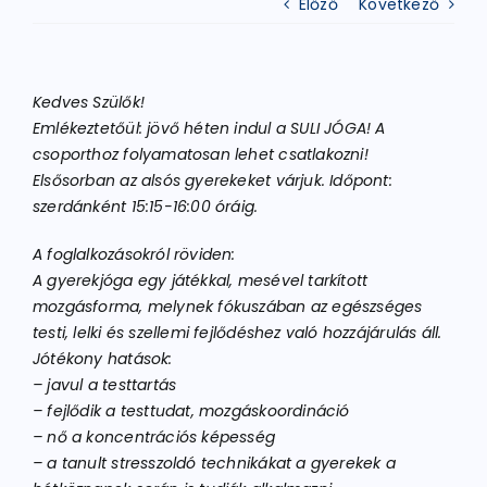
Előző
Következő
ATLÉTIKA
Kedves Szülők!
Emlékeztetőül: jövő héten indul a SULI JÓGA! A
KERÉKPÁR
csoporthoz folyamatosan lehet csatlakozni!
Elsősorban az alsós gyerekeket várjuk. Időpont:
szerdánként 15:15-16:00 óráig.
EGYÉB SPORTÁGAK
A foglalkozásokról röviden:
A gyerekjóga egy játékkal, mesével tarkított
PÁLYÁK
mozgásforma, melynek fókuszában az egészséges
testi, lelki és szellemi fejlődéshez való hozzájárulás áll.
ELÉRHETŐSÉGEK
Jótékony hatások:
– javul a testtartás
– fejlődik a testtudat, mozgáskoordináció
TAGDÍJ BEFIZETÉS
– nő a koncentrációs képesség
– a tanult stresszoldó technikákat a gyerekek a