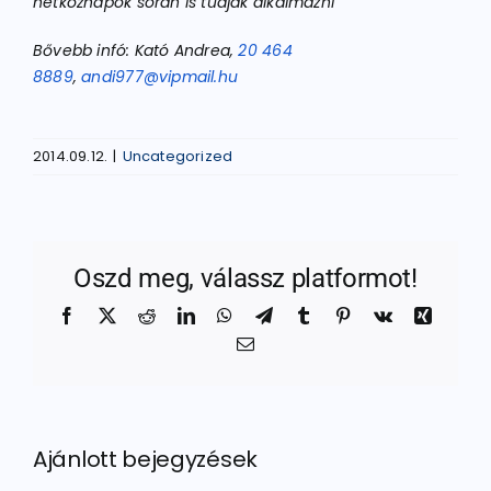
hétköznapok során is tudják alkalmazni
Bővebb infó: Kató Andrea,
20 464
8889
,
andi977@vipmail.hu
2014.09.12.
|
Uncategorized
Oszd meg, válassz platformot!
Facebook
X
Reddit
LinkedIn
WhatsApp
Telegram
Tumblr
Pinterest
Vk
Xing
Email:
Ajánlott bejegyzések