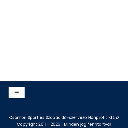
Toggle
Navigation
Adatvédelem
Csömöri Sport és Szabadidő-szervező Nonprofit Kft.©
Copyright 2011 - 2026- Minden jog fenntartva!
Impresszum