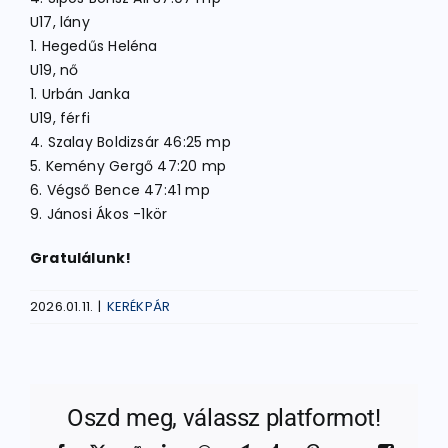
U17, lány
1. Hegedűs Heléna
U19, nő
1. Urbán Janka
U19, férfi
4. Szalay Boldizsár 46:25 mp
5. Kemény Gergő 47:20 mp
6. Végső Bence 47:41 mp
9. Jánosi Ákos -1kör
Gratulálunk!
2026.01.11.
|
KERÉKPÁR
Oszd meg, válassz platformot!