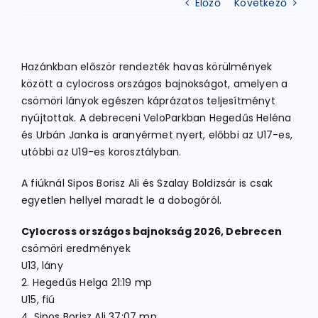
Előző
Következő
ATLÉTIKA
Hazánkban először rendezték havas körülmények
között a cylocross országos bajnokságot, amelyen a
KERÉKPÁR
csömöri lányok egészen káprázatos teljesítményt
nyújtottak. A debreceni VeloParkban Hegedűs Heléna
és Urbán Janka is aranyérmet nyert, előbbi az U17-es,
EGYÉB SPORTÁGAK
utóbbi az U19-es korosztályban.
A fiúknál Sipos Borisz Ali és Szalay Boldizsár is csak
PÁLYÁK
egyetlen hellyel maradt le a dobogóról.
Cylocross országos bajnokság 2026, Debrecen
ELÉRHETŐSÉGEK
csömöri eredmények
U13, lány
TAGDÍJ BEFIZETÉS
2. Hegedűs Helga 21:19 mp
U15, fiú
4. Sipos Borisz Ali 37:07 mp