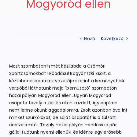
Mogyoród ellen
ATLÉTIKA
Előző
Következő
KERÉKPÁR
EGYÉB SPORTÁGAK
Most szombaton ismét kézilabda a Csömöri
Sportcsarnokban! Ráadásul Bagyánszki Zsolt, a
PÁLYÁK
kézilabdacsapataink vezetője szerint a keményebbik
verzióból láthatunk majd "bemutató" szombaton
hazai pályán Mogyoród ellen. Ugyan Mogyoród
ELÉRHETŐSÉGEK
csapata tavaly a kiesés ellen küzdött, így papíron
nem lenne okunk aggodalomra, Zsolt azonban óva int
minket szurkolókat, de saját csapatát is a túlzott
TAGDÍJ BEFIZETÉS
önbizalomtól. Tavaly hazai pályán mindössze pár
góllal tudtunk nyerni ellenük, és idénre egy erősebb