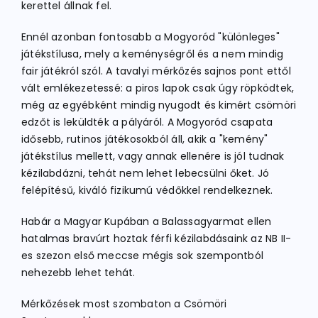
kerettel állnak fel.
Ennél azonban fontosabb a Mogyoród "különleges"
játékstílusa, mely a keménységről és a nem mindig
fair játékról szól. A tavalyi mérkőzés sajnos pont ettől
vált emlékezetessé: a piros lapok csak úgy röpködtek,
még az egyébként mindig nyugodt és kimért csömöri
edzőt is leküldték a pályáról. A Mogyoród csapata
idősebb, rutinos játékosokból áll, akik a "kemény"
játékstílus mellett, vagy annak ellenére is jól tudnak
kézilabdázni, tehát nem lehet lebecsülni őket. Jó
felépítésű, kiváló fizikumú védőkkel rendelkeznek.
Habár a Magyar Kupában a Balassagyarmat ellen
hatalmas bravúrt hoztak férfi kézilabdásaink az NB II-
es szezon első meccse mégis sok szempontból
nehezebb lehet tehát.
Mérkőzések most szombaton a Csömöri