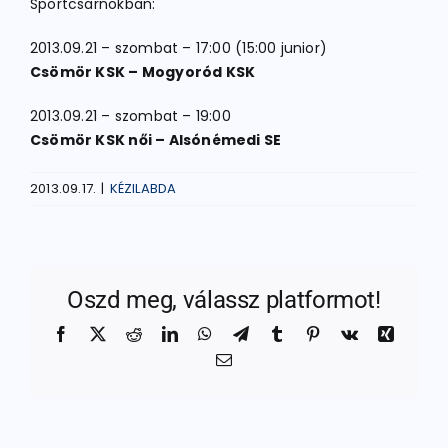
Sportcsarnokban:
2013.09.21 – szombat – 17:00 (15:00 junior)
Csömör KSK – Mogyoród KSK
2013.09.21 – szombat – 19:00
Csömör KSK női – Alsónémedi SE
2013.09.17.
|
KÉZILABDA
Oszd meg, válassz platformot!
Facebook
X
Reddit
LinkedIn
WhatsApp
Telegram
Tumblr
Pinterest
Vk
Xing
Email: