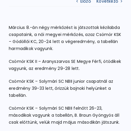
Előző
Következő
ATLÉTIKA
Március 8.-án négy mérkőzést is játszottak kézilabda
csapataink, a női megyei mérkőzés, azaz Csömör KSK
KERÉKPÁR
– Gödöllői KC, 20-24 lett a végeredmény, a tabellán
harmadikok vagyunk.
EGYÉB SPORTÁGAK
Csömör KSK II – Aranyszarvas SE Megye Férfi, ötödikek
vagyunk, az eredmény 29-28 lett.
PÁLYÁK
Csömör KSK – Solymári SC NBII junior csapatnál az
eredmény 39-33 lett, őrizzük bajnoki helyünket a
tabellán.
ELÉRHETŐSÉGEK
Csömör KSK – Solymári SC NBII felnőtt 26-23,
TAGDÍJ BEFIZETÉS
másodikak vagyunk a tabellán, B. Braun Gyöngyös áll
csak előttünk, velük majd május másodikán játszunk.