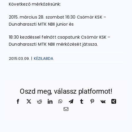
Következő mérkőzésünk:
2015. március 28. szombat 16:30 Csömör KSK –
Dunaharaszti MTK NBII junior és
18:30 kezdéssel felnőtt csapatunk Csömör KSK –
Dunaharaszti MTK NBII mérkőzését játssza.
2015.03.09.
|
KÉZILABDA
Oszd meg, válassz platformot!
Facebook
X
Reddit
LinkedIn
WhatsApp
Telegram
Tumblr
Pinterest
Vk
Xing
Email: