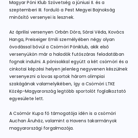
Magyar Póni Klub Szövetség a júniusi II. és a
szeptemberi III. forduló a Pest Megyei Bajnokság
minősítő versenyei is lesznek.
Az áprilisi versenyen Orbán Dóra, Sárai Véda, Kovács
Hanga, Preiseiger Emili személyében négy olyan
óvodással bővül a Csömöri Póniklub, akik első
versenyükön már a haladók futószáras feladatában
fognak indulni. A pónisokkal együtt a két csömöri és a
cinkotai képzési helyen jelenleg negyvenen készülnek
versenyezni a lovas sportok három olimpiai
szakágának valamelyikében, így a Csömöri LTKE
Közép-Magyarország legtöbb sportolót foglalkoztató
egyesülete lett.
A Csömör Kupa fő támogatója idén is a csömöri
Auchan Áruház, valamint a Havens takarmányok
magyarországi forgalmazója.