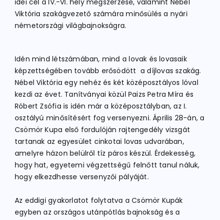
idei cél a IV.-VI. hely megszerzése, valamint Nébel
Viktória szakágvezető számára minősülés a nyári
németországi világbajnokságra.
Idén mind létszámában, mind a lovak és lovasaik
képzettségében tovább erősödött a díjlovas szakág.
Nébel Viktória egy nehéz és két középosztályos lóval
kezdi az évet. Tanítványai közül Paizs Petra Míra és
Róbert Zsófia is idén már a középosztályban, az I.
osztályú minősítésért fog versenyezni. Április 28-án, a
Csömör Kupa első fordulóján rajtengedély vizsgát
tartanak az egyesület cinkotai lovas udvarában,
amelyre házon belülről tíz páros készül. Érdekesség,
hogy hat, egyetemi végzettségű felnőtt tanul náluk,
hogy elkezdhesse versenyzői pályáját.
Az eddigi gyakorlatot folytatva a Csömör Kupák
egyben az országos utánpótlás bajnokság és a