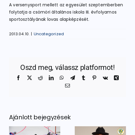
A versenysport mellett az egyesület szeptemberben
folytatja a csömöri általános iskola III. évfolyamos
sportosztályának lovas alapképzését.
2013.04.10.
|
Uncategorized
Oszd meg, válassz platformot!
Facebook
X
Reddit
LinkedIn
WhatsApp
Telegram
Tumblr
Pinterest
Vk
Xing
Email:
Ajánlott bejegyzések
Igazi
Utánpótlás