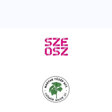
színpadán
évet