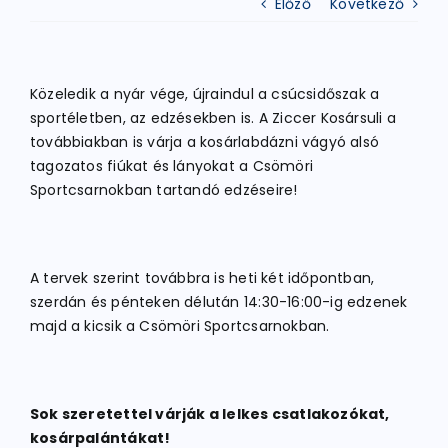
Előző
Következő
ATLÉTIKA
Közeledik a nyár vége, újraindul a csúcsidőszak a
sportéletben, az edzésekben is. A Ziccer Kosársuli a
KERÉKPÁR
továbbiakban is várja a kosárlabdázni vágyó alsó
tagozatos fiúkat és lányokat a Csömöri
Sportcsarnokban tartandó edzéseire!
EGYÉB SPORTÁGAK
PÁLYÁK
A tervek szerint továbbra is heti két időpontban,
szerdán és pénteken délután 14:30-16:00-ig edzenek
majd a kicsik a Csömöri Sportcsarnokban.
ELÉRHETŐSÉGEK
TAGDÍJ BEFIZETÉS
Sok szeretettel várják a lelkes csatlakozókat,
kosárpalántákat!