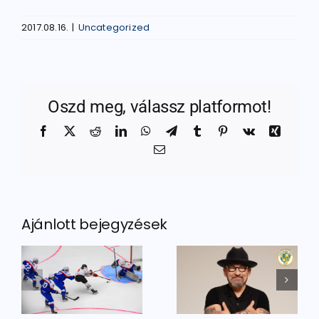
2017.08.16.
|
Uncategorized
Oszd meg, válassz platformot!
Facebook
X
Reddit
LinkedIn
WhatsApp
Telegram
Tumblr
Pinterest
Vk
Xing
Email:
Ajánlott bejegyzések
Igazi
Utánpótlás
legenda a
nt
focitornával
Sportbál
nyitjuk az