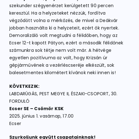
szekunder szégyenérzet kerülgetett 90 percen
keresztül. Ha a helyzeteket nézzük, fordítva
végződött volna a mérkőzés, de mivel a Deákvár
jobban használta ki a helyzeteit, ezért ők nyertek.
Demoralizáló volt megtudni a félidőben, hogy az
Ecser 12-t kapott Pátyon, ezért a második félidőnek
számunkra sok tétje nem volt már. A hétvége
egyetlen pozitívuma az volt, hogy Krizsán úr
gépjárművének a vezérléscseréje elkészült, sok
balesetmentes kilométert kívánok neki innen is!
KÖVETKEZIK:
LABDARÚGÁS, PEST MEGYE II, ÉSZAKI-CSOPORT, 30.
FORDULÓ
Ecser SE – Csömör KSK
2025. június 1. vasárnap, 17.00
Ecser
Szurkoljunk együtt csapatainknak!