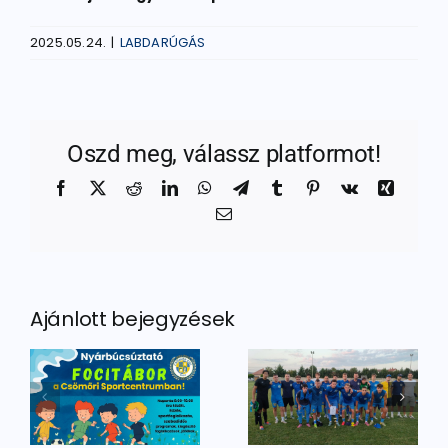
2025.05.24.
|
LABDARÚGÁS
Oszd meg, válassz platformot!
Facebook
X
Reddit
LinkedIn
WhatsApp
Telegram
Tumblr
Pinterest
Vk
Xing
Email:
Ajánlott bejegyzések
tató
Másodikként
Ellenfelet
zártunk
kaptunk a