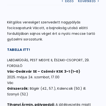
Előző
Következő
ATLÉTIKA
Kétgólos vereséget szenvedett nagypályás
focicsapatunk Vácott, a bajnokság utolsó előtti
KERÉKPÁR
fordulójában sajnos véget ért a nyolc meccse tartó
győzelmi sorozatunk.
EGYÉB SPORTÁGAK
TABELLA ITT!
LABDARÚGÁS, PEST MEGYE II, ÉSZAKI-CSOPORT, 29.
PÁLYÁK
FORDULÓ
Vác-Deákvár SE – Csömör KSK 3–1 (1–0)
2025. május 24. szombat, 17.00
ELÉRHETŐSÉGEK
Vác
Gólszerzők:
Bőgér (42., 57.), Kalencsik (50.) ill.
TAGDÍJ BEFIZETÉS
Szanyó (52.)
Tihanyi Ármin, pályaedző:
A játékvezetés miatt