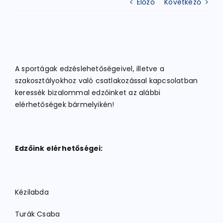
Előző
Következő
ATLÉTIKA
KERÉKPÁR
A sportágak edzéslehetőségeivel, illetve a
szakosztályokhoz való csatlakozással kapcsolatban
keressék bizalommal edzőinket az alábbi
EGYÉB SPORTÁGAK
elérhetőségek bármelyikén!
PÁLYÁK
Edzőink elérhetőségei:
ELÉRHETŐSÉGEK
Kézilabda
TAGDÍJ BEFIZETÉS
Turák Csaba