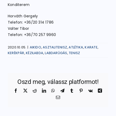
Konditerem
Horváth Gergely
Telefon: +36/20 314 1786
Valter Tibor
Telefon: +36/70 257 9960
2020.10.05.
|
AIKIDO
,
ASZTALITENISZ
,
ATLÉTIKA
,
KARATE
,
KERÉKPÁR
,
KÉZILABDA
,
LABDARÚGÁS
,
TENISZ
Oszd meg, válassz platformot!
Facebook
X
Reddit
LinkedIn
WhatsApp
Telegram
Tumblr
Pinterest
Vk
Xing
Email: