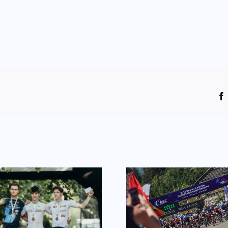
Európa-bajnoki
Jótékonyság
tapasztalat