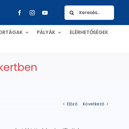
Keresés...
PORTÁGAK
PÁLYÁK
ELÉRHETŐSÉGEK
rkertben
Előző
Következő