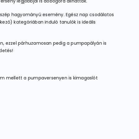
seny legjobbjai is dobogóra állhattak.
t a szép hagyományú esemény. Egész nap csodálatos
lkező) kategóriában induló tanulók is ideális
kban, ezzel párhuzamosan pedig a pumpapályán is
detés!
futam mellett a pumpaversenyen is kimagaslót