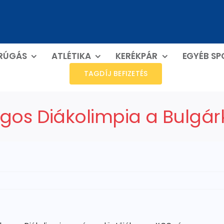
RÚGÁS
ATLÉTIKA
KERÉKPÁR
EGYÉB S
TAGDÍJ BEFIZETÉS
agos Diákolimpia a Bulgá