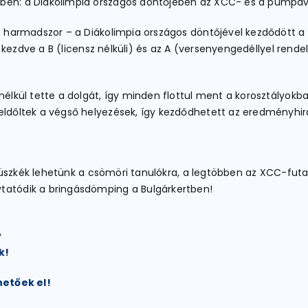
ben: a Diákolimpia országos döntőjében az XCC- és a pumpaver
rban harmadszor – a Diákolimpia országos döntőjével kezdődöt
ól kezdve a B (licensz nélküli) és az A (versenyengedéllyel rende
 nélkül tette a dolgát, így minden flottul ment a korosztályo
 eldőltek a végső helyezések, így kezdődhetett az eredményhir
 is büszkék lehetünk a csömöri tanulókra, a legtöbben az XCC-
ytatódik a bringásdömping a Bulgárkertben!
y
k!
etőek el!