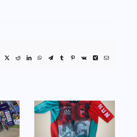
Facebook
X
Reddit
LinkedIn
WhatsApp
Telegram
Tumblr
Pinterest
Vk
Xing
Email:
Hatalmas bravúr
i liciten
Franciaországból