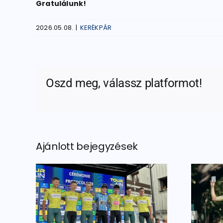
Gratulálunk!
2026.05.08.
|
KERÉKPÁR
Oszd meg, válassz platformot!
Ajánlott bejegyzések
vúr
Dobogós helyek az
ból
ob-n