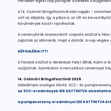
Pénteken egész nap pörögtek a kerekek a Bulgárkert
A 14. Csömöri Bringafesztivál első napján – zsinó
volt az időjárás, így a pálya is, az U9-es korosztályt
körülmények között rajtolhattak.
A versenybírók összeszokott csapata ezúttal is hiba
zajlottak az időmérők, majd a döntők. A nap végére
KÉPGALÉRIA ITT!
A fiatalok ezúttal is derekasan helyt álltak, külön
nyújtottak. Szombaton a nemzetközi versennyel fol
14. Csömöri Bringafesztivál 2026
Diákolimpia országos döntő, XCC- és pumpaversen
az XCC-eredmények IDE KATTINTVA olvashatóa
a pumpaverseny eredményei IDE KATTINTVA érh