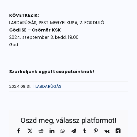
KÖVETKEZIK:
LABDARÚGÁS, PEST MEGYEI KUPA, 2. FORDULÓ
Gödi SE – Csömör KSK
2024. szeptember 3. kedd, 19.00
Göd
Szurkoljunk együtt csapatainknak!
2024.08.31.
|
LABDARÚGÁS
Oszd meg, válassz platformot!
Facebook
X
Reddit
LinkedIn
WhatsApp
Telegram
Tumblr
Pinterest
Vk
Xing