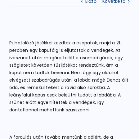
Előző
Következő
ATLÉTIKA
KERÉKPÁR
Puhatolózó játékkal kezdtek a csapatok, majd a 21.
percben egy kapufáig is eljutottak a vendégek. Az
ivószünet után magára talált a csömöri gárda, egy
EGYÉB SPORTÁGAK
szögletet követően tűzijátékot rendeztünk, ám a
kaput nem tudtuk bevenni. Nem úgy egy oldalról
elvégzett szabadrúgás után, a labda mögé Dencz állt
PÁLYÁK
oda, és remekül tekert a rövid alsó sarokba. A
leányfalui kapus csak beleütni tudott a labdába. A
ELÉRHETŐSÉGEK
szünet előtt egyenlítettek a vendégek, így
döntetlennel mehettünk szusszanni.
TAGDÍJ BEFIZETÉS
A fordulás után tovább mentünk a gólért, de a