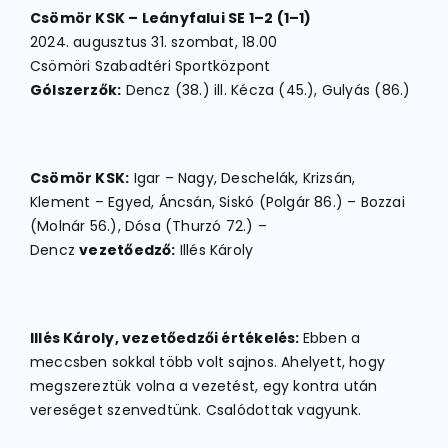
Csömör KSK – Leányfalui SE 1–2 (1–1)
2024. augusztus 31. szombat, 18.00
Csömöri Szabadtéri Sportközpont
Gólszerzők:
Dencz (38.) ill. Kécza (45.), Gulyás (86.)
Csömör KSK:
Igar – Nagy, Deschelák, Krizsán,
Klement – Egyed, Áncsán, Siskó (Polgár 86.) – Bozzai
(Molnár 56.), Dósa (Thurzó 72.) –
Dencz
vezetőedző:
Illés Károly
Illés Károly, vezetőedzői értékelés:
Ebben a
meccsben sokkal több volt sajnos. Ahelyett, hogy
megszereztük volna a vezetést, egy kontra után
vereséget szenvedtünk. Csalódottak vagyunk.