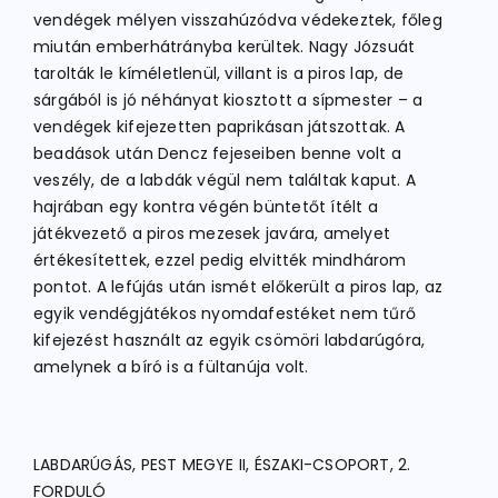
vendégek mélyen visszahúzódva védekeztek, főleg
miután emberhátrányba kerültek. Nagy Józsuát
tarolták le kíméletlenül, villant is a piros lap, de
sárgából is jó néhányat kiosztott a sípmester – a
vendégek kifejezetten paprikásan játszottak. A
beadások után Dencz fejeseiben benne volt a
veszély, de a labdák végül nem találtak kaput. A
hajrában egy kontra végén büntetőt ítélt a
játékvezető a piros mezesek javára, amelyet
értékesítettek, ezzel pedig elvitték mindhárom
pontot. A lefújás után ismét előkerült a piros lap, az
egyik vendégjátékos nyomdafestéket nem tűrő
kifejezést használt az egyik csömöri labdarúgóra,
amelynek a bíró is a fültanúja volt.
LABDARÚGÁS, PEST MEGYE II, ÉSZAKI-CSOPORT, 2.
FORDULÓ