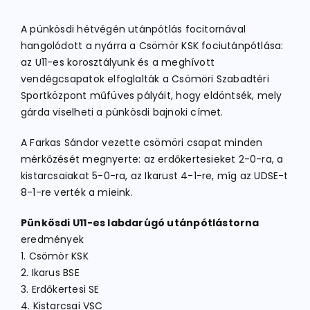
A pünkösdi hétvégén utánpótlás focitornával
ATLÉTIKA
hangolódott a nyárra a Csömör KSK fociutánpótlása:
az U11-es korosztályunk és a meghívott
vendégcsapatok elfoglalták a Csömöri Szabadtéri
KERÉKPÁR
Sportközpont műfüves pályáit, hogy eldöntsék, mely
gárda viselheti a pünkösdi bajnoki címet.
EGYÉB SPORTÁGAK
A Farkas Sándor vezette csömöri csapat minden
mérkőzését megnyerte: az erdőkertesieket 2-0-ra, a
kistarcsaiakat 5-0-ra, az Ikarust 4-1-re, míg az UDSE-t
PÁLYÁK
8-1-re verték a mieink.
Pünkösdi U11-es labdarúgó utánpótlástorna
ELÉRHETŐSÉGEK
eredmények
1. Csömör KSK
TAGDÍJ BEFIZETÉS
2. Ikarus BSE
3. Erdőkertesi SE
4. Kistarcsai VSC