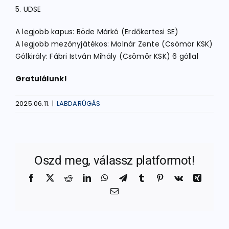
5. UDSE
A legjobb kapus: Böde Márkó (Erdőkertesi SE)
A legjobb mezőnyjátékos: Molnár Zente (Csömör KSK)
Gólkirály: Fábri István Mihály (Csömör KSK) 6 góllal
Gratulálunk!
2025.06.11.
|
LABDARÚGÁS
Oszd meg, válassz platformot!
Facebook
X
Reddit
LinkedIn
WhatsApp
Telegram
Tumblr
Pinterest
Vk
Xing
Email: