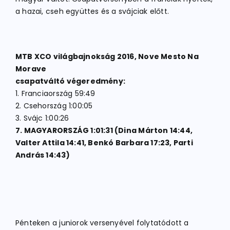
a hazai, cseh együttes és a svájciak előtt.
MTB XCO világbajnokság 2016, Nove Mesto Na
Morave
csapatváltó végeredmény:
1. Franciaország 59:49
2. Csehország 1:00:05
3. Svájc 1:00:26
7. MAGYARORSZÁG 1:01:31 (Dina Márton 14:44,
Valter Attila 14:41, Benkó Barbara 17:23, Parti
András 14:43)
Pénteken a juniorok versenyével folytatódott a