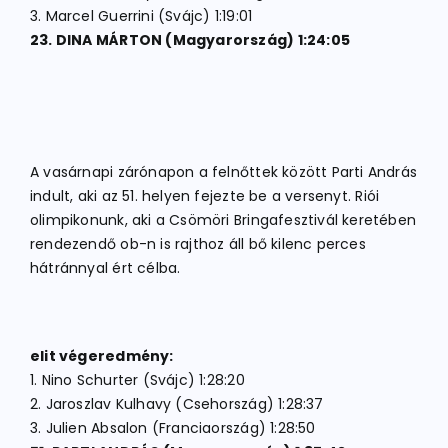
3. Marcel Guerrini (Svájc) 1:19:01
23. DINA MÁRTON (Magyarország) 1:24:05
A vasárnapi zárónapon a felnőttek között Parti András
indult, aki az 51. helyen fejezte be a versenyt. Riói
olimpikonunk, aki a Csömöri Bringafesztivál keretében
rendezendő ob-n is rajthoz áll bő kilenc perces
hátránnyal ért célba.
elit végeredmény:
1. Nino Schurter (Svájc) 1:28:20
2. Jaroszlav Kulhavy (Csehország) 1:28:37
3. Julien Absalon (Franciaország) 1:28:50