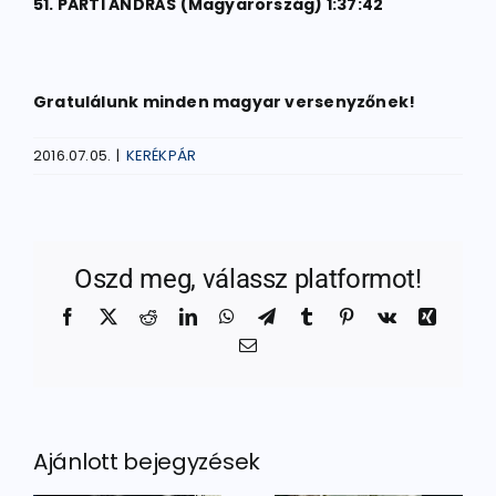
51. PARTI ANDRÁS (Magyarország) 1:37:42
Gratulálunk minden magyar versenyzőnek!
2016.07.05.
|
KERÉKPÁR
Oszd meg, válassz platformot!
Facebook
X
Reddit
LinkedIn
WhatsApp
Telegram
Tumblr
Pinterest
Vk
Xing
Email:
Ajánlott bejegyzések