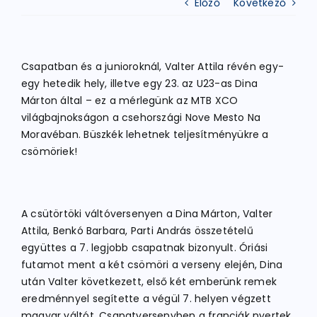
Előző
Következő
ATLÉTIKA
Csapatban és a junioroknál, Valter Attila révén egy-
egy hetedik hely, illetve egy 23. az U23-as Dina
KERÉKPÁR
Márton által – ez a mérlegünk az MTB XCO
világbajnokságon a csehországi Nove Mesto Na
Moravéban. Büszkék lehetnek teljesítményükre a
EGYÉB SPORTÁGAK
csömöriek!
PÁLYÁK
A csütörtöki váltóversenyen a Dina Márton, Valter
Attila, Benkó Barbara, Parti András összetételű
ELÉRHETŐSÉGEK
együttes a 7. legjobb csapatnak bizonyult. Óriási
futamot ment a két csömöri a verseny elején, Dina
TAGDÍJ BEFIZETÉS
után Valter következett, első két emberünk remek
eredménnyel segítette a végül 7. helyen végzett
magyar váltót. Csapatversenyben a franciák nyertek,