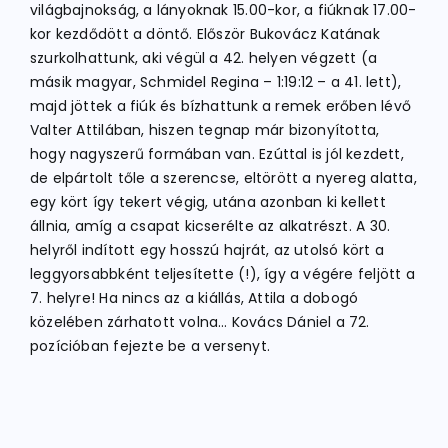
világbajnokság, a lányoknak 15.00-kor, a fiúknak 17.00-
kor kezdődött a döntő. Először Bukovácz Katának
szurkolhattunk, aki végül a 42. helyen végzett (a
másik magyar, Schmidel Regina – 1:19:12 – a 41. lett),
majd jöttek a fiúk és bízhattunk a remek erőben lévő
Valter Attilában, hiszen tegnap már bizonyította,
hogy nagyszerű formában van. Ezúttal is jól kezdett,
de elpártolt tőle a szerencse, eltörött a nyereg alatta,
egy kört így tekert végig, utána azonban ki kellett
állnia, amíg a csapat kicserélte az alkatrészt. A 30.
helyről indított egy hosszú hajrát, az utolsó kört a
leggyorsabbként teljesítette (!), így a végére feljött a
7. helyre! Ha nincs az a kiállás, Attila a dobogó
közelében zárhatott volna… Kovács Dániel a 72.
pozícióban fejezte be a versenyt.