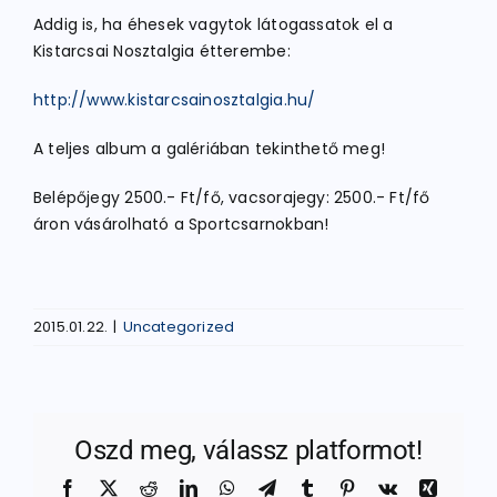
Addig is, ha éhesek vagytok látogassatok el a
Kistarcsai Nosztalgia étterembe:
http://www.kistarcsainosztalgia.hu/
A teljes album a galériában tekinthető meg!
Belépőjegy 2500.- Ft/fő, vacsorajegy: 2500.- Ft/fő
áron vásárolható a Sportcsarnokban!
2015.01.22.
|
Uncategorized
Oszd meg, válassz platformot!
Facebook
X
Reddit
LinkedIn
WhatsApp
Telegram
Tumblr
Pinterest
Vk
Xing