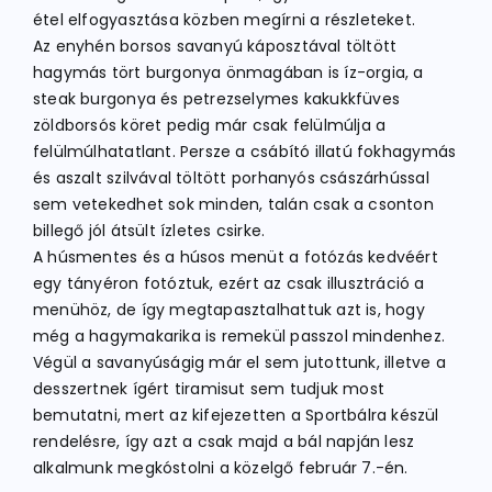
étel elfogyasztása közben megírni a részleteket.
Az enyhén borsos savanyú káposztával töltött
hagymás tört burgonya önmagában is íz-orgia, a
steak burgonya és petrezselymes kakukkfüves
zöldborsós köret pedig már csak felülmúlja a
felülmúlhatatlant. Persze a csábító illatú fokhagymás
és aszalt szilvával töltött porhanyós császárhússal
sem vetekedhet sok minden, talán csak a csonton
billegő jól átsült ízletes csirke.
A húsmentes és a húsos menüt a fotózás kedvéért
egy tányéron fotóztuk, ezért az csak illusztráció a
menühöz, de így megtapasztalhattuk azt is, hogy
még a hagymakarika is remekül passzol mindenhez.
Végül a savanyúságig már el sem jutottunk, illetve a
desszertnek ígért tiramisut sem tudjuk most
bemutatni, mert az kifejezetten a Sportbálra készül
rendelésre, így azt a csak majd a bál napján lesz
alkalmunk megkóstolni a közelgő február 7.-én.