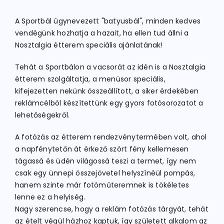
A Sportbál úgynevezett "batyusbál", minden kedves
ATLÉTIKA
vendégünk hozhatja a hazait, ha ellen tud állni a
Nosztalgia étterem speciális ajánlatának!
KERÉKPÁR
Tehát a Sportbálon a vacsorát az idén is a Nosztalgia
étterem szolgáltatja, a menüsor speciális,
kifejezetten nekünk összeállított, a siker érdekében
EGYÉB SPORTÁGAK
reklámcélból készítettünk egy gyors fotósorozatot a
lehetőségekről.
PÁLYÁK
A fotózás az étterem rendezvénytermében volt, ahol
a napfénytetőn át érkező szórt fény kellemesen
tágassá és üdén világossá teszi a termet, így nem
ELÉRHETŐSÉGEK
csak egy ünnepi összejövetel helyszínéül pompás,
hanem szinte már fotóműteremnek is tökéletes
TAGDÍJ BEFIZETÉS
lenne ez a helyiség.
Nagy szerencse, hogy a reklám fotózás tárgyát, tehát
az ételt végül házhoz kaptuk, így született alkalom az