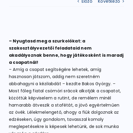
Előző
Következő
ATLÉTIKA
KERÉKPÁR
– Nyugtasd meg a szurkolókat: a
szakosztályvezetői feladataid nem
akadályoznak benne, hogy játékosként is maradj
EGYÉB SPORTÁGAK
a csapatnál!
– Amíg a csapat segítségére lehetek, amíg
hasznosan játszom, addig nem szeretném
PÁLYÁK
abbahagyni a kézilabdát – kezdte Bakos György. –
Most főleg fiatal csömöri srácok alkotják a csapatot,
ELÉRHETŐSÉGEK
közöttük képviselem a rutint, de remélem minél
hamarabb átveszik a stafétát, a jövő egyértelműen
az övék. Lélekmelengető, ahogy a fiúk dolgoznak az
TAGDÍJ BEFIZETÉS
edzéseken, úgy gondolom, tavasszal komoly
meglepetésekre is képesek lehetünk, de sok munka