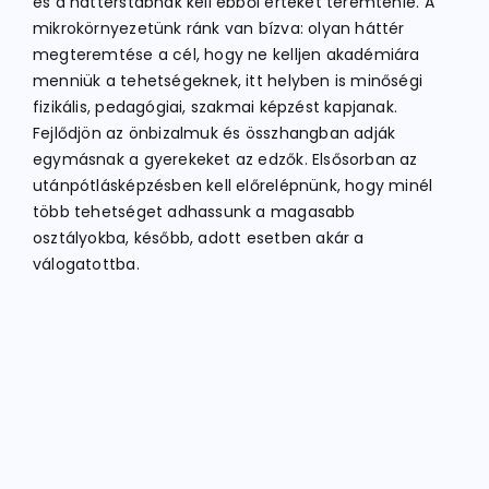
és a háttérstábnak kell ebből értéket teremtenie. A
mikrokörnyezetünk ránk van bízva: olyan háttér
megteremtése a cél, hogy ne kelljen akadémiára
menniük a tehetségeknek, itt helyben is minőségi
fizikális, pedagógiai, szakmai képzést kapjanak.
Fejlődjön az önbizalmuk és összhangban adják
egymásnak a gyerekeket az edzők. Elsősorban az
utánpótlásképzésben kell előrelépnünk, hogy minél
több tehetséget adhassunk a magasabb
osztályokba, később, adott esetben akár a
válogatottba.