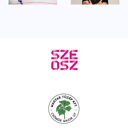
Sportbál
nyitjuk az
színpadán
évet