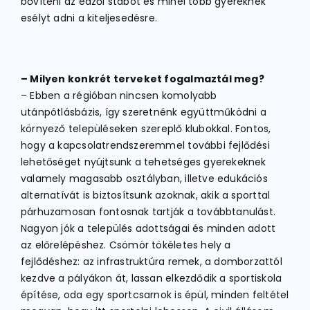
bővíteni az edzői stábot és minél több gyereknek
esélyt adni a kiteljesedésre.
– Milyen konkrét terveket fogalmaztál meg?
– Ebben a régióban nincsen komolyabb
utánpótlásbázis, így szeretnénk együttműködni a
környező településeken szereplő klubokkal. Fontos,
hogy a kapcsolatrendszeremmel további fejlődési
lehetőséget nyújtsunk a tehetséges gyerekeknek
valamely magasabb osztályban, illetve edukációs
alternatívát is biztosítsunk azoknak, akik a sporttal
párhuzamosan fontosnak tartják a továbbtanulást.
Nagyon jók a település adottságai és minden adott
az előrelépéshez. Csömör tökéletes hely a
fejlődéshez: az infrastruktúra remek, a domborzattól
kezdve a pályákon át, lassan elkezdődik a sportiskola
építése, oda egy sportcsarnok is épül, minden feltétel