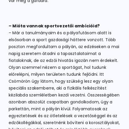
vár még a gárdára.
– Mióta vannak sportvezetői ambícióid?
– Már a tanulmányaim és a pályafutásom alatt is
elsősorban a sport gazdasági háttere vonzott. Több
poszton megfordultam a pályán, az edzéseken a mai
napig szeretem átadni a tapasztalataimat a
fiataloknak, de az edzői hivatás igazán nem érdekelt.
Olyan szemmel nézem a sportágat, hol tudunk
előrelépni, milyen területen tudunk fejlődni. Itt
Csömörön úgy látom, hogy szükség lesz egy olyan
speciális szakemberre, aki a fizikális felkészítést
kézilabda szemléletben kezdi vezetni. Összességében
azonban abszolút csapatban gondolkodom, úgy a
parkettán, mint a pályán kívül. Folyamatosak az
egyeztetések és az ötletelések a vezetőséggel és az
edzőkollégákkal, szeretnénk bővíteni a korosztályokat,