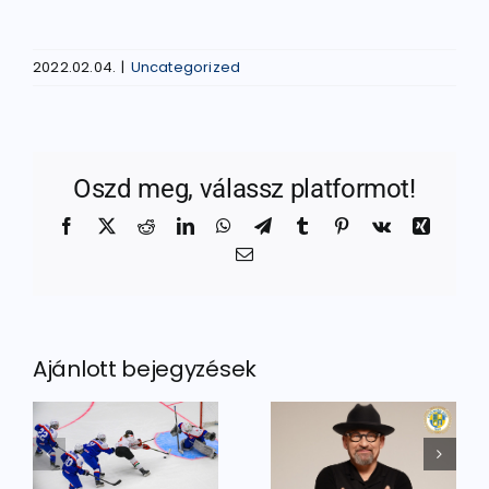
2022.02.04.
|
Uncategorized
Oszd meg, válassz platformot!
Facebook
X
Reddit
LinkedIn
WhatsApp
Telegram
Tumblr
Pinterest
Vk
Xing
Email:
Ajánlott bejegyzések
Igazi
Utánpótlás
legenda a
nt
focitornával