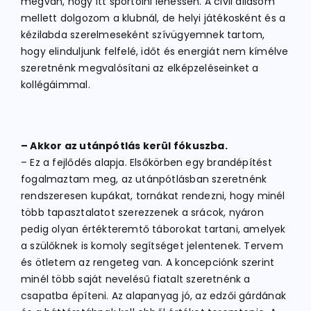
megvan, hogy itt sportolni lehessen. A civil állásom
mellett dolgozom a klubnál, de helyi játékosként és a
kézilabda szerelmeseként szívügyemnek tartom,
hogy elinduljunk felfelé, időt és energiát nem kímélve
szeretnénk megvalósítani az elképzeléseinket a
kollégáimmal.
– Akkor az utánpótlás kerül fókuszba.
– Ez a fejlődés alapja. Elsőkörben egy brandépítést
fogalmaztam meg, az utánpótlásban szeretnénk
rendszeresen kupákat, tornákat rendezni, hogy minél
több tapasztalatot szerezzenek a srácok, nyáron
pedig olyan értékteremtő táborokat tartani, amelyek
a szülőknek is komoly segítséget jelentenek. Tervem
és ötletem az rengeteg van. A koncepciónk szerint
minél több saját nevelésű fiatalt szeretnénk a
csapatba építeni. Az alapanyag jó, az edzői gárdának